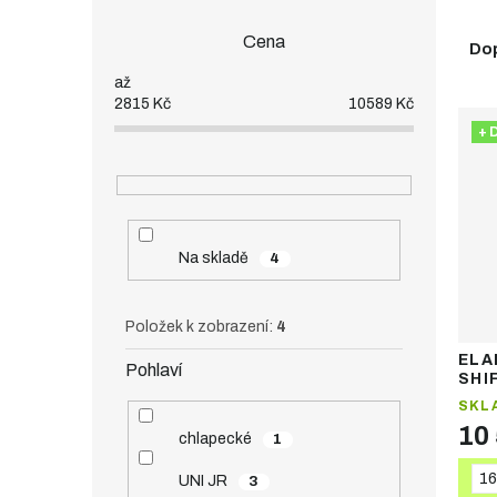
o
Ř
s
Cena
a
t
Do
z
r
e
a
2815
Kč
10589
Kč
n
n
+ 
V
í
n
ý
p
í
p
r
p
i
o
a
s
d
n
Na skladě
p
4
u
e
r
k
l
o
t
Položek k zobrazení:
4
d
ů
u
ELA
Pohlaví
SHIF
k
free
t
SKL
ů
10
chlapecké
1
16
UNI JR
3