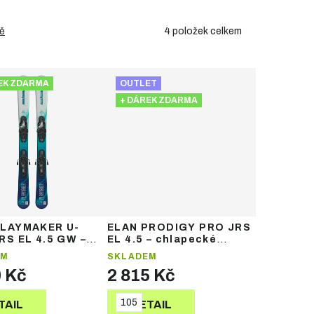
4
položek celkem
ě
EK ZDARMA
OUTLET
+ DÁREK ZDARMA
PLAYMAKER U-
ELAN PRODIGY PRO JRS
RS EL 4.5 GW –
EL 4.5 – chlapecké
le lyže
freestyle lyže
EM
SKLADEM
0 Kč
2 815 Kč
105
TAIL
DETAIL