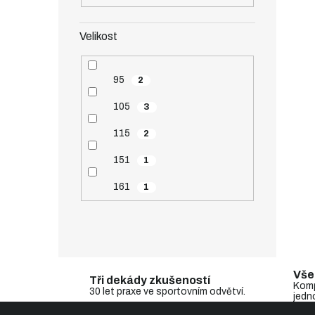
Velikost
95
2
105
3
115
2
151
1
161
1
Vše
Tři dekády zkušeností
Komp
30 let praxe ve sportovním odvětví.
jedn
Z