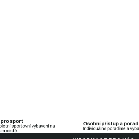
i
s
u
 pro sport
Osobní přístup a porad
letní sportovní vybavení na
Individuálně poradíme a vyb
om místě.