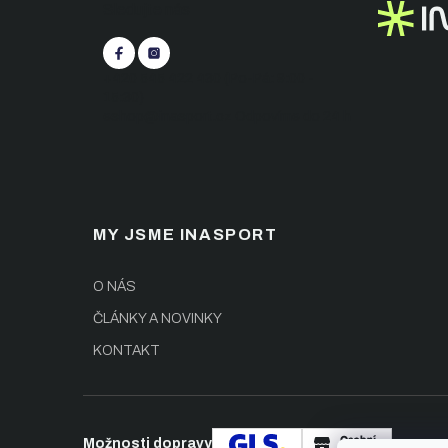
Sledujte nás
á
p
a
t
+420 545 422 430
(Po-Pá: 9:00 -
í
15:30)
eshop@inasport.cz
Odpovíme do 24 h
MY JSME INASPORT
O NÁS
ČLÁNKY A NOVINKY
KONTAKT
Možnosti dopravy