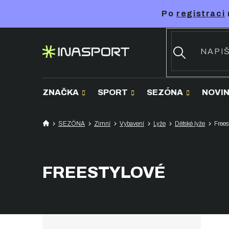
Přejít
Po
registraci
na
obsah
ZNAČKA
SPORT
SEZÓNA
NOVI
SEZÓNA
Zimní
Vybavení
Lyže
Dětské lyže
Frees
FREESTYLOVÉ
P