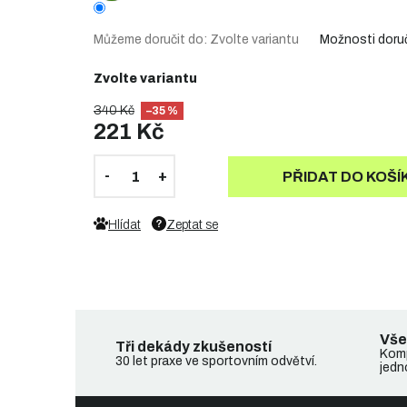
Můžeme doručit do:
Zvolte variantu
Možnosti doru
Zvolte variantu
340 Kč
–35 %
221 Kč
PŘIDAT DO KOŠÍ
Hlídat
Zeptat se
Vše
Tři dekády zkušeností
Komp
30 let praxe ve sportovním odvětví.
jedn