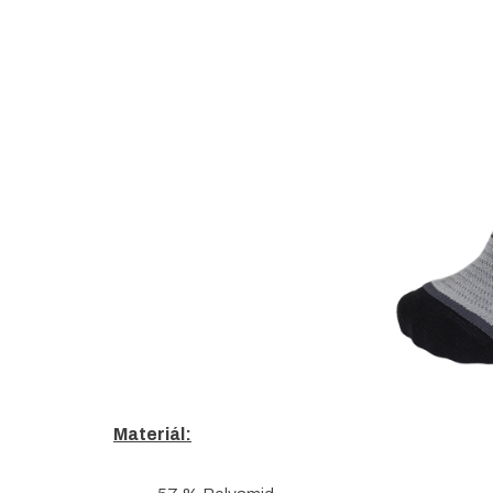
5
hvězdiček.
Materiál: