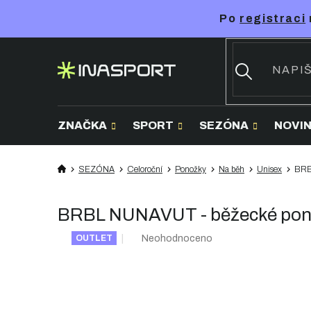
Přejít
Po
registraci
na
obsah
ZNAČKA
SPORT
SEZÓNA
NOVI
SEZÓNA
Celoroční
Ponožky
Na běh
Unisex
BRB
BRBL NUNAVUT - běžecké pon
Průměrné
Neohodnoceno
OUTLET
hodnocení
produktu
je
0,0
z