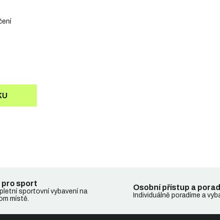
čení
KU
 pro sport
Osobní přístup a pora
letní sportovní vybavení na
Individuálně poradíme a vyb
om místě.