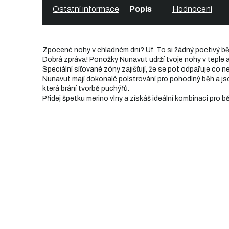
Ostatní informace
Popis
Hodnocení
Zpocené nohy v chladném dni? Uf. To si žádný poctivý b
Dobrá zpráva! Ponožky Nunavut udrží tvoje nohy v teple a
Speciální síťované zóny zajišťují, že se pot odpařuje co nej
Nunavut mají dokonalé polstrování pro pohodlný běh a js
která brání tvorbě puchýřů.
Přidej špetku merino vlny a získáš ideální kombinaci pro 