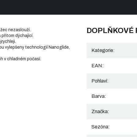
DOPLŇKOVÉ
ěžec nezaslouží.
 přitom dýchající.
rychleji.
ou vylepšeny technologií Nanoglide,
Kategorie
:
běh v chladném počasí.
EAN
:
Pohlaví
:
Barva
:
Značka
:
Sezóna
: