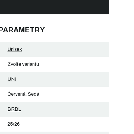
 PARAMETRY
Unisex
Zvolte variantu
UNI
Červená
,
Šedá
BRBL
25/26