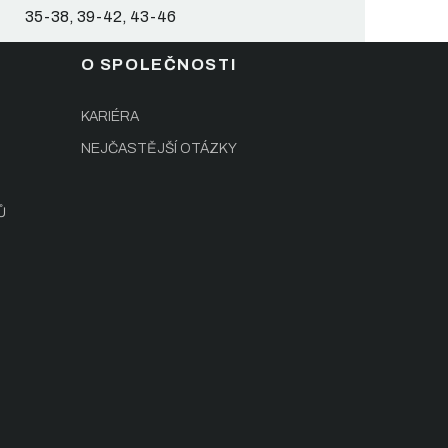
35-38, 39-42, 43-46
O SPOLEČNOSTI
KARIÉRA
NEJČASTĚJŠÍ OTÁZKY
Ů