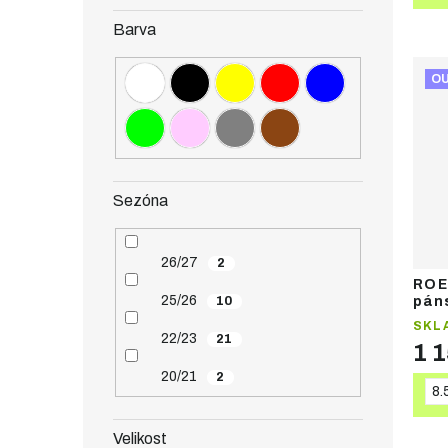
Barva
O
Sezóna
26/27
2
ROE
25/26
10
pán
ruk
SKL
22/23
21
1 
20/21
2
8.
Velikost