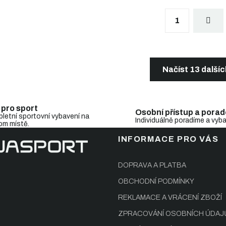
S
1
t
r
á
n
O
k
v
o
l
Načíst 13 další
v
á
á
d
n
a
í
c
 pro sport
Osobní přístup a porad
í
letní sportovní vybavení na
Individuálně poradíme a vyb
om místě.
p
r
INFORMACE PRO VÁS
v
k
y
DOPRAVA A PLATBA
v
OBCHODNÍ PODMÍNKY
ý
p
REKLAMACE A VRÁCENÍ ZBOŽÍ
i
s
ZPRACOVÁNÍ OSOBNÍCH ÚDAJ
u