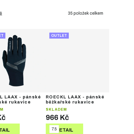
35
položek celkem
ě
ET
OUTLET
 LAAX - pánské
ROECKL LAAX - pánské
ské rukavice
běžkařské rukavice
EM
SKLADEM
Kč
966 Kč
7.5
TAIL
DETAIL