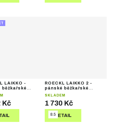
ET
L LAIKKO -
ROECKL LAIKKO 2 -
 běžkařské
pánské běžkařské
ce
rukavice
EM
SKLADEM
2 Kč
1 730 Kč
8.5
TAIL
DETAIL