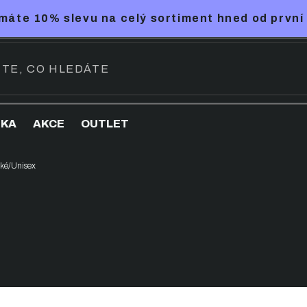
máte 10% slevu na celý sortiment hned od první
NKA
AKCE
OUTLET
ké/Unisex