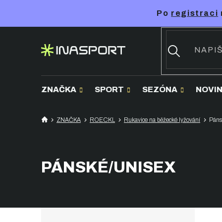
Přejít
Po
registraci
na
obsah
ZNAČKA
SPORT
SEZÓNA
NOVI
ZNAČKA
ROECKL
Rukavice na běžecké lyžování
Páns
PÁNSKÉ/UNISEX
P