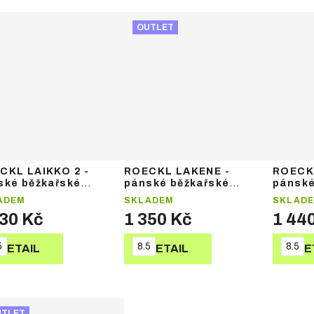
OUTLET
CKL LAIKKO 2 -
ROECKL LAKENE -
ROECK
ské běžkařské
pánské běžkařské
pánské
avice
rukavice
rukavi
ADEM
SKLADEM
SKLAD
730 Kč
1 350 Kč
1 44
5
8.5
8.5
DETAIL
DETAIL
DE
UTLET