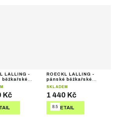
L LALLING -
ROECKL LALLING -
 běžkařské
pánské běžkařské
ce
rukavice
EM
SKLADEM
0 Kč
1 440 Kč
8.5
TAIL
DETAIL