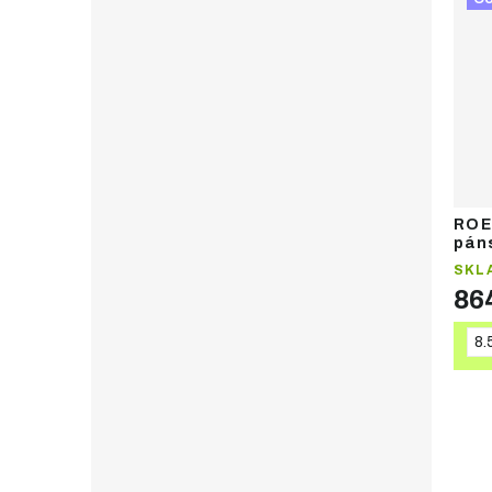
11.5
2
12
2
ROE
pán
ruk
SKL
86
8.