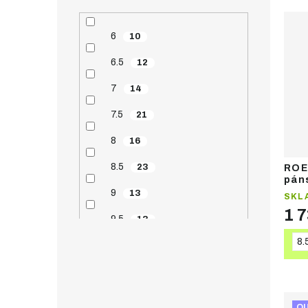
6
10
6.5
12
7
14
7.5
21
8
16
8.5
23
ROE
pán
ruk
9
13
SKL
1 
9.5
13
8.
10
14
10.5
13
11
11
O