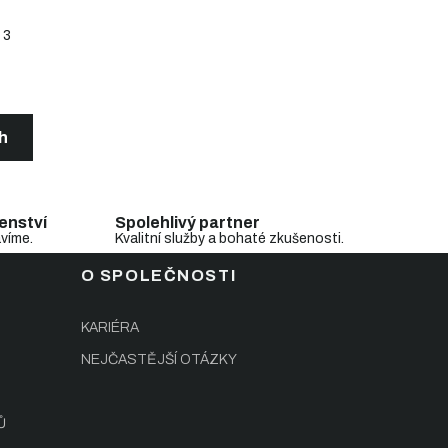
3
ch
enství
Spolehlivý partner
avíme.
Kvalitní služby a bohaté zkušenosti.
O SPOLEČNOSTI
KARIÉRA
NEJČASTĚJŠÍ OTÁZKY
Ů