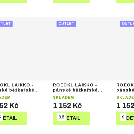
UTLET
OUTLET
OUTL
CKL LAIKKO -
ROECKL LAIKKO -
ROECK
ské běžkařské
pánské běžkařské
pánské
avice
rukavice
rukavi
ADEM
SKLADEM
SKLAD
152 Kč
1 152 Kč
1 15
5
8.5
9
DETAIL
DETAIL
DE