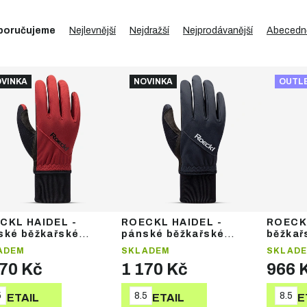
poručujeme
Nejlevnější
Nejdražší
Nejprodávanější
Abecedn
VINKA
NOVINKA
OUTL
CKL HAIDEL -
ROECKL HAIDEL -
ROECKL
ské běžkařské
pánské běžkařské
běžkař
avice
rukavice
ADEM
SKLADEM
SKLAD
170 Kč
1 170 Kč
966 
5
8.5
8.5
DETAIL
DETAIL
DE