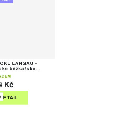
CKL LANGAU -
ské běžkařské
avice
ADEM
4 Kč
5
DETAIL