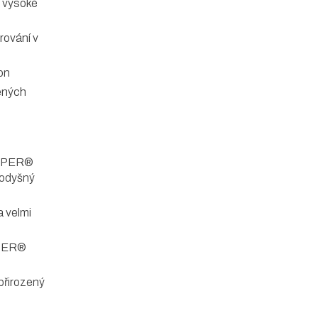
í vysoké
rování v
kon
šených
PPER®
prodyšný
 velmi
PER®
přirozený