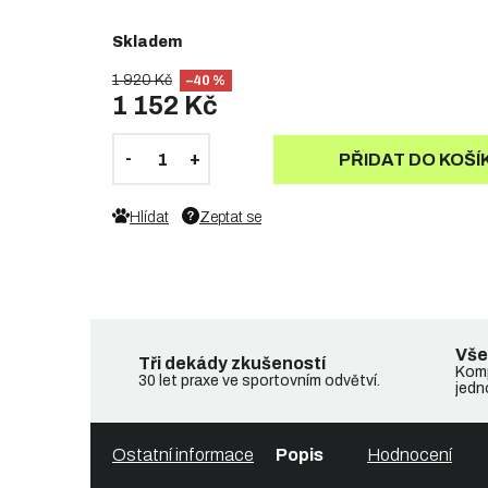
Skladem
1 920 Kč
–40 %
1 152 Kč
PŘIDAT DO KOŠÍ
Hlídat
Zeptat se
Vše
Tři dekády zkušeností
Komp
30 let praxe ve sportovním odvětví.
jedn
Ostatní informace
Popis
Hodnocení