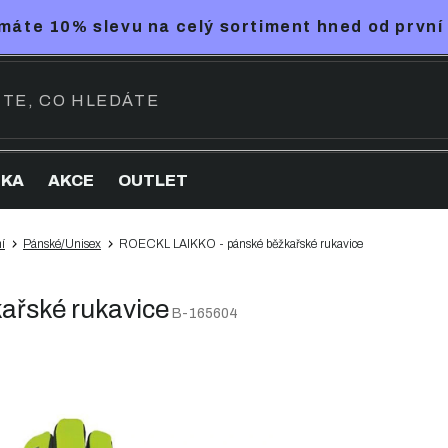
máte 10% slevu na celý sortiment hned od první
NKA
AKCE
OUTLET
í
Pánské/Unisex
ROECKL LAIKKO - pánské běžkařské rukavice
řské rukavice
B-165604