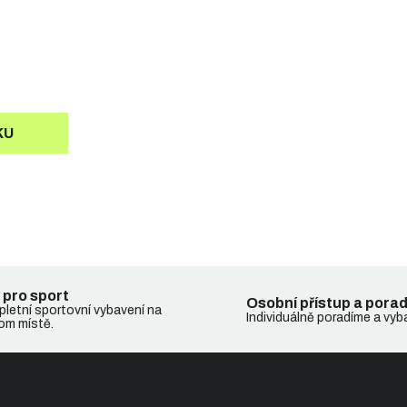
KU
 pro sport
Osobní přístup a pora
letní sportovní vybavení na
Individuálně poradíme a vyb
om místě.