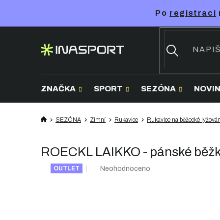
Přejít
Po
registraci
na
obsah
ZNAČKA
SPORT
SEZÓNA
NOVI
SEZÓNA
Zimní
Rukavice
Rukavice na běžecké lyžován
ROECKL LAIKKO - pánské běžka
Průměrné
Neohodnoceno
OUTLET
hodnocení
produktu
je
0,0
z