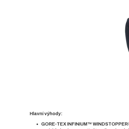
5
hvězdiček.
Hlavní výhody:
GORE-TEX INFINIUM™ WINDSTOPPER