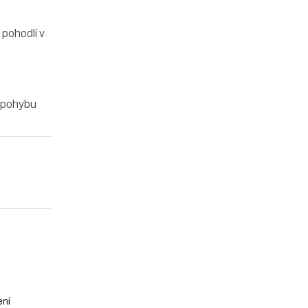
 pohodlí v
i pohybu
ení