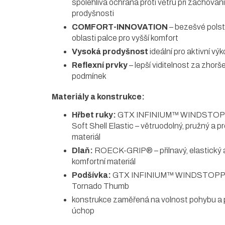
spolehlivá ochrana proti větru při zachován
prodyšnosti
COMFORT-INNOVATION
– bezešvé polst
oblasti palce pro vyšší komfort
Vysoká prodyšnost
ideální pro aktivní vý
Reflexní prvky
– lepší viditelnost za zhor
podmínek
Materiály a konstrukce:
Hřbet ruky:
GTX INFINIUM™ WINDSTO
Soft Shell Elastic – větruodolný, pružný a 
materiál
Dlaň:
ROECK-GRIP® – přilnavý, elastický a
komfortní materiál
Podšívka:
GTX INFINIUM™ WINDSTOP
Tornado Thumb
konstrukce zaměřená na volnost pohybu a 
úchop