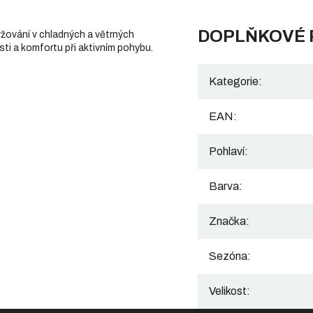
DOPLŇKOVÉ
yžování v chladných a větrných
ti a komfortu při aktivním pohybu.
Kategorie
:
EAN
:
Pohlaví
:
Barva
:
Značka
:
Sezóna
:
Velikost
: