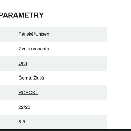
 PARAMETRY
Pánské/Unisex
Zvolte variantu
UNI
Černá
,
Žlutá
ROECKL
22/23
8.5