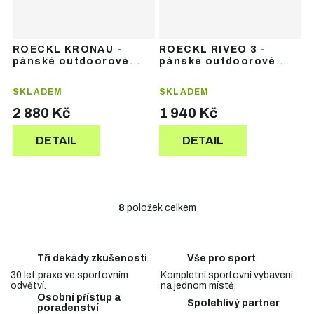
ROECKL KRONAU -
ROECKL RIVEO 3 -
pánské outdoorové
pánské outdoorové
rukavice
rukavice
SKLADEM
SKLADEM
2 880 Kč
1 940 Kč
DETAIL
DETAIL
8
položek celkem
O
v
l
á
Tři dekády zkušeností
Vše pro sport
d
30 let praxe ve sportovním
Kompletní sportovní vybavení
a
odvětví.
na jednom místě.
c
Osobní přístup a
Spolehlivý partner
í
poradenství