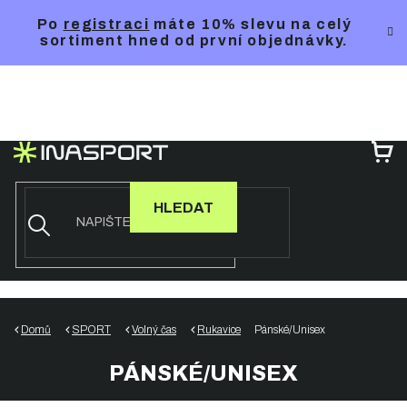
Přejít
Po
registraci
máte 10% slevu na celý
na
sortiment hned od první objednávky.
obsah
NÁ
KO
HLEDAT
Domů
SPORT
Volný čas
Rukavice
Pánské/Unisex
PÁNSKÉ/UNISEX