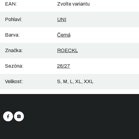
EAN
:
Zvolte variantu
Pohlaví
:
UNI
Barva
:
Černá
Značka
:
ROECKL
Sezóna
:
26/27
Velikost
:
S, M, L, XL, XXL
Z
Sledujte nás
á
p
a
t
+420 545 422 430
(Po-Pá: 9:00 - 15:30)
í
eshop@inasport.cz
Odpovíme do 24 h