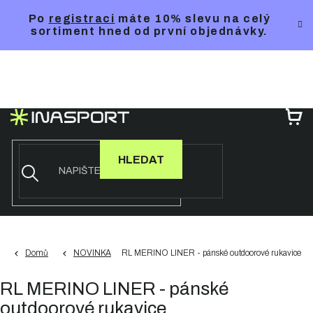
Přejít
Po
registraci
máte 10% slevu na celý
na
sortiment hned od první objednávky.
obsah
NÁ
KO
HLEDAT
Domů
NOVINKA
RL MERINO LINER - pánské outdoorové rukavice
RL MERINO LINER - pánské
outdoorové rukavice