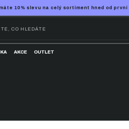
máte 10% slevu na celý sortiment hned od první
NKA
AKCE
OUTLET