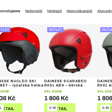
poručujeme
Nejlevnější
Nejdražší
Nejprodávanější
Abecedn
UTLET
OUTLET
OUTL
NESE NUCLEO SKI
DAINESE SCARABEO
DAINE
MET – lyžařská helma
R001 ABS – dětská
R001 A
lyžařská helma
lyžařs
ADEM
SKLADEM
SKLAD
336 Kč
1 806 Kč
1 80
L
S-M
S-M
DETAIL
DETAIL
DE