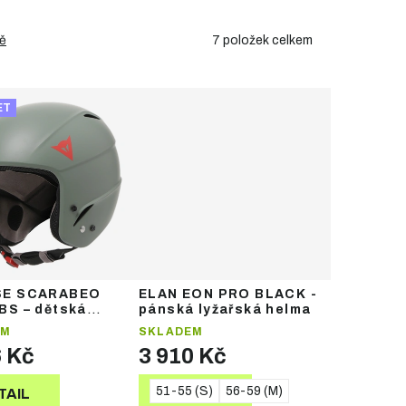
7
položek celkem
ě
ET
SE SCARABEO
ELAN EON PRO BLACK -
BS – dětská
pánská lyžařská helma
ká helma
EM
SKLADEM
6 Kč
3 910 Kč
51-55 (S)
56-59 (M)
TAIL
DETAIL