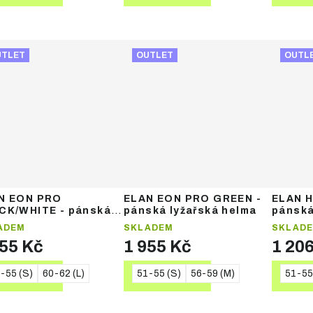
UTLET
OUTLET
OUTL
N EON PRO
ELAN EON PRO GREEN -
ELAN 
CK/WHITE - pánská
pánská lyžařská helma
pánská
ařská helma
ADEM
SKLADEM
SKLAD
955 Kč
1 955 Kč
1 20
-55 (S)
60-62 (L)
51-55 (S)
56-59 (M)
51-55
DETAIL
DETAIL
DE