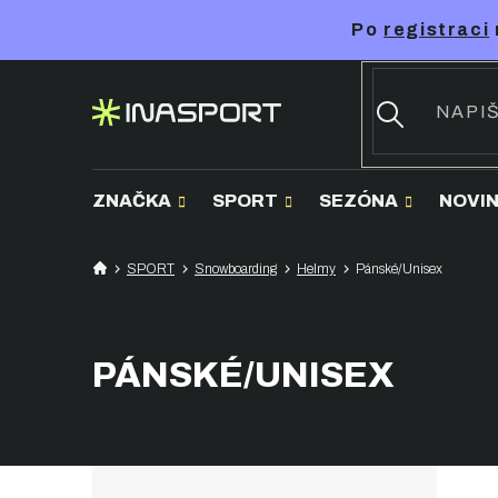
Přejít
Po
registraci
na
obsah
ZNAČKA
SPORT
SEZÓNA
NOVI
SPORT
Snowboarding
Helmy
Pánské/Unisex
PÁNSKÉ/UNISEX
P