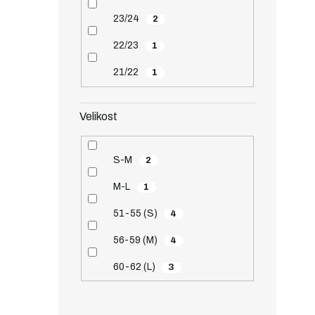
23/24
2
22/23
1
21/22
1
Velikost
S-M
2
M-L
1
51-55 (S)
4
56-59 (M)
4
60-62 (L)
3