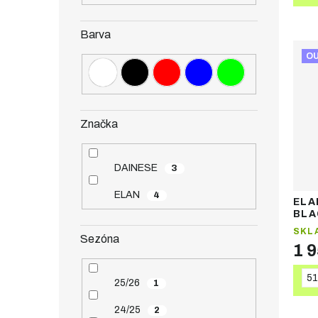
Barva
O
Značka
DAINESE
3
ELAN
4
ELA
BLA
lyž
SKL
Sezóna
1 
51
25/26
1
24/25
2