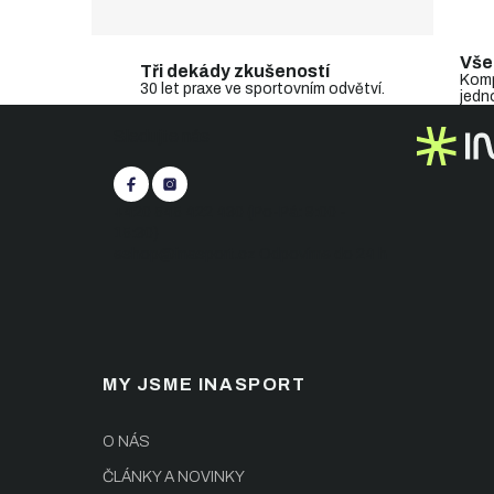
Vše
Tři dekády zkušeností
Komp
30 let praxe ve sportovním odvětví.
jedn
Z
Sledujte nás
á
p
a
t
+420 545 422 430
(Po-Pá: 9:00 -
í
15:30)
eshop@inasport.cz
Odpovíme do 24 h
MY JSME INASPORT
O NÁS
ČLÁNKY A NOVINKY