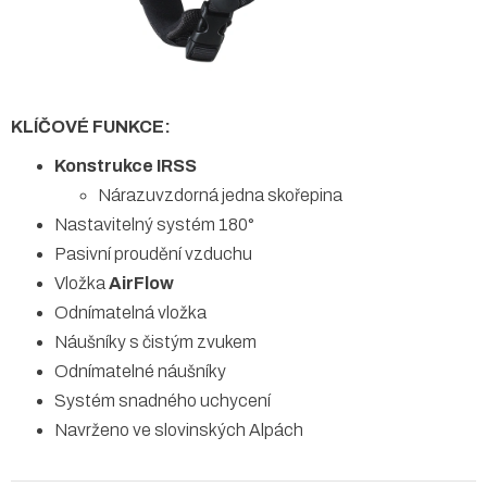
KLÍČOVÉ FUNKCE:
Konstrukce IRSS
Nárazuvzdorná jedna skořepina
Nastavitelný systém 180°
Pasivní proudění vzduchu
Vložka
AirFlow
Odnímatelná vložka
Náušníky s čistým zvukem
Odnímatelné náušníky
Systém snadného uchycení
Navrženo ve slovinských Alpách