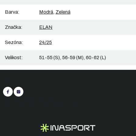
Barva
:
Modrá
,
Zelená
Značka
:
ELAN
Sezóna
:
24/25
Velikost
:
51-55 (S), 56-59 (M), 60-62 (L)
Z
Sledujte nás
á
p
a
t
+420 545 422 430
(Po-Pá: 9:00 - 15:30)
í
eshop@inasport.cz
Odpovíme do 24 h