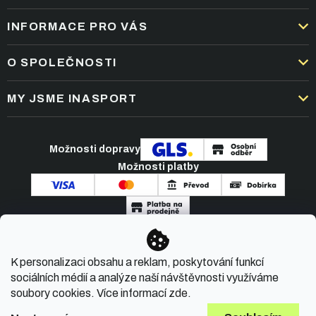
INFORMACE PRO VÁS
DOPRAVA A PLATBA
O SPOLEČNOSTI
OBCHODNÍ PODMÍNKY
KARIÉRA
MY JSME INASPORT
REKLAMACE A VRÁCENÍ ZBOŽÍ
NEJČASTĚJŠÍ OTÁZKY
ZPRACOVÁNÍ OSOBNÍCH ÚDAJŮ
O NÁS
PODMÍNKY AKCÍ
Možnosti dopravy
ČLÁNKY A NOVINKY
Možnosti platby
KONTAKT
Copyright 2026
INASPORT.CZ
. Všechna práva
K personalizaci obsahu a reklam, poskytování funkcí
vyhrazena.
sociálních médií a analýze naší návštěvnosti využíváme
soubory cookies. Více informací
zde
.