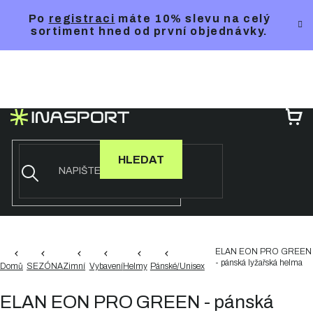
Přejít
Po
registraci
máte 10% slevu na celý
na
sortiment hned od první objednávky.
obsah
NÁ
KO
HLEDAT
ELAN EON PRO GREEN
- pánská lyžařská helma
Domů
SEZÓNA
Zimní
Vybavení
Helmy
Pánské/Unisex
ELAN EON PRO GREEN - pánská