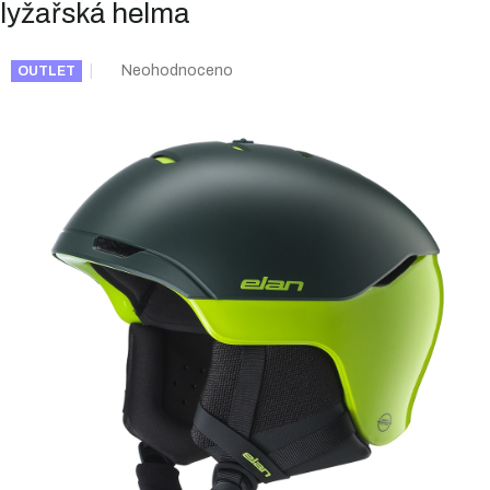
lyžařská helma
Průměrné
Neohodnoceno
OUTLET
hodnocení
produktu
je
0,0
z
5
hvězdiček.