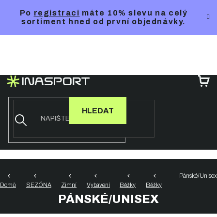
Přejít
Po
registraci
máte 10% slevu na celý
na
sortiment hned od první objednávky.
obsah
NÁ
KO
HLEDAT
Pánské/Unisex
Domů
SEZÓNA
Zimní
Vybavení
Běžky
Běžky
PÁNSKÉ/UNISEX