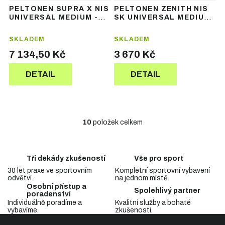
PELTONEN SUPRA X NIS
PELTONEN ZENITH NIS
UNIVERSAL MEDIUM -
SK UNIVERSAL MEDIUM
běžecké lyže
- skate běžecké lyže
SKLADEM
SKLADEM
7 134,50 Kč
3 670 Kč
DETAIL
DETAIL
10
položek celkem
O
v
l
á
Tři dekády zkušeností
Vše pro sport
d
30 let praxe ve sportovním
Kompletní sportovní vybavení
a
odvětví.
na jednom místě.
c
Osobní přístup a
Spolehlivý partner
í
poradenství
p
Individuálně poradíme a
Kvalitní služby a bohaté
vybavíme.
zkušenosti.
r
Z
v