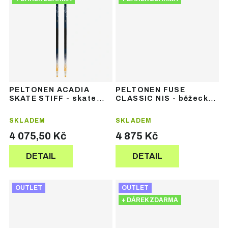
PELTONEN ACADIA
PELTONEN FUSE
SKATE STIFF - skate
CLASSIC NIS - běžecké
běžecké lyže
lyže + vázání
SKLADEM
SKLADEM
4 075,50 Kč
4 875 Kč
DETAIL
DETAIL
OUTLET
OUTLET
+ DÁREK ZDARMA