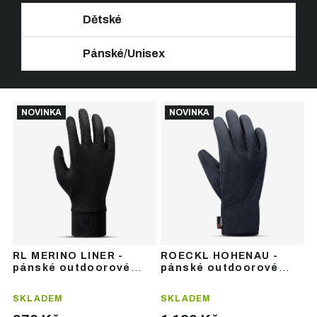
Dětské
Pánské/Unisex
Ř
V
a
NOVINKA
NOVINKA
ý
z
p
e
i
n
s
í
p
p
r
r
o
o
d
d
u
u
RL MERINO LINER -
ROECKL HOHENAU -
k
k
pánské outdoorové
pánské outdoorové
t
t
rukavice
rukavice
ů
ů
SKLADEM
SKLADEM