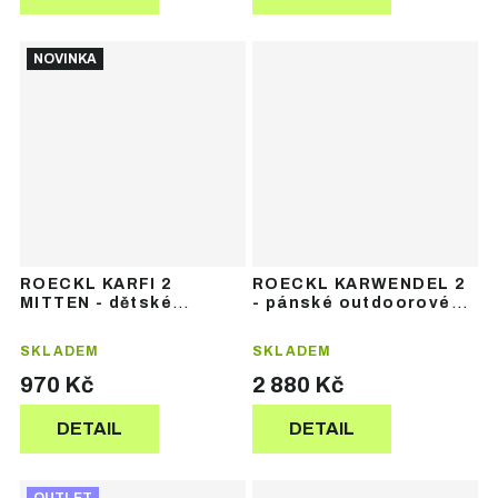
NOVINKA
ROECKL KARFI 2
ROECKL KARWENDEL 2
MITTEN - dětské
- pánské outdoorové
outdoorové palčáky
rukavice
SKLADEM
SKLADEM
970 Kč
2 880 Kč
DETAIL
DETAIL