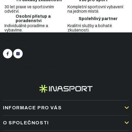
d
30 let praxe ve sportovním
Kompletní sportovní vybavení
a
odvětví.
na jednom místě.
c
Osobní přístup a
Spolehlivý partner
í
poradenství
p
Individuálně poradíme a
Kvalitní služby a bohaté
vybavíme.
zkušenosti.
r
Z
v
Sledujte nás
á
k
p
y
v
a
ý
t
+420 545 422 430
(Po-Pá: 9:00 - 15:30)
p
í
eshop@inasport.cz
Odpovíme do 24 h
i
s
u
INFORMACE PRO VÁS
DOPRAVA A PLATBA
O SPOLEČNOSTI
OBCHODNÍ PODMÍNKY