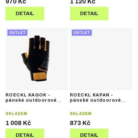
970 Kč
1 120 Kč
DETAIL
DETAIL
OUTLET
OUTLET
ROECKL KAGOK -
ROECKL KAPAN -
pánské outdoorové
pánské outdoorové
rukavice
rukavice
SKLADEM
SKLADEM
1 008 Kč
873 Kč
DETAIL
DETAIL