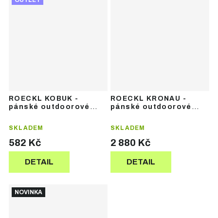
OUTLET
ROECKL KOBUK -
ROECKL KRONAU -
pánské outdoorové
pánské outdoorové
rukavice
rukavice
SKLADEM
SKLADEM
582 Kč
2 880 Kč
DETAIL
DETAIL
NOVINKA