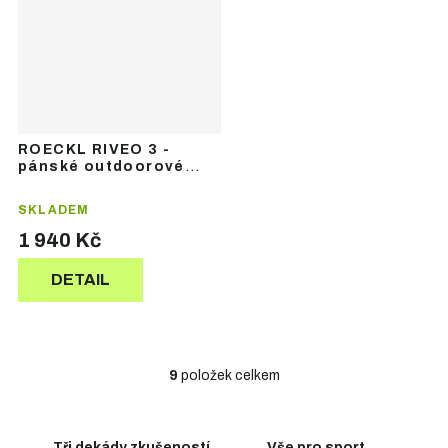
ROECKL RIVEO 3 -
pánské outdoorové
rukavice
SKLADEM
1 940 Kč
DETAIL
9
položek celkem
O
v
l
á
Tři dekády zkušeností
Vše pro sport