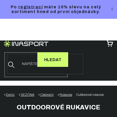
Přejít
Po
registraci
máte 10% slevu na celý
na
sortiment hned od první objednávky.
obsah
NÁ
KO
HLEDAT
Domů
SEZÓNA
Celoroční
Rukavice
Outdoorové rukavice
OUTDOOROVÉ RUKAVICE