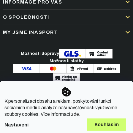
INFORMACE PRO VÁS
DOPRAVA A PLATBA
O SPOLEČNOSTI
OBCHODNÍ PODMÍNKY
KARIÉRA
MY JSME INASPORT
REKLAMACE A VRÁCENÍ ZBOŽÍ
NEJČASTĚJŠÍ OTÁZKY
ZPRACOVÁNÍ OSOBNÍCH ÚDAJŮ
O NÁS
PODMÍNKY AKCÍ
Možnosti dopravy
ČLÁNKY A NOVINKY
Možnosti platby
KONTAKT
Copyright 2026
INASPORT.CZ
. Všechna práva
K personalizaci obsahu a reklam, poskytování funkcí
vyhrazena.
sociálních médií a analýze naší návštěvnosti využíváme
soubory cookies. Více informací
zde
.
Souhlasím
Nastavení
Vytvořil Shoptet Premium