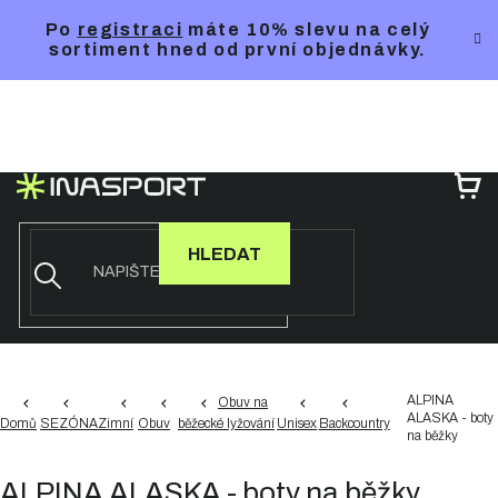
Přejít
Po
registraci
máte 10% slevu na celý
na
sortiment hned od první objednávky.
obsah
NÁ
KO
HLEDAT
ALPINA
Obuv na
ALASKA - boty
Domů
SEZÓNA
Zimní
Obuv
běžecké lyžování
Unisex
Backcountry
na běžky
ALPINA ALASKA - boty na běžky