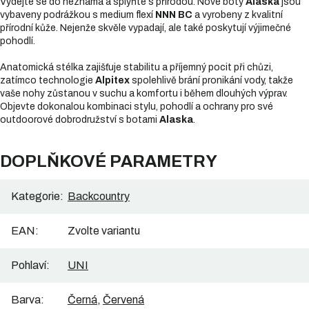
Vydejte se do neznáma a splyňte s přírodou. Nové boty
Alaska
jsou
vybaveny podrážkou s medium flexí
NNN BC
a vyrobeny z kvalitní
přírodní kůže. Nejenže skvěle vypadají, ale také poskytují výjimečné
pohodlí.
Anatomická stélka zajišťuje stabilitu a příjemný pocit při chůzi,
zatímco technologie
Alpitex
spolehlivě brání pronikání vody, takže
vaše nohy zůstanou v suchu a komfortu i během dlouhých výprav.
Objevte dokonalou kombinaci stylu, pohodlí a ochrany pro své
outdoorové dobrodružství s botami
Alaska
.
DOPLŇKOVÉ PARAMETRY
Kategorie
:
Backcountry
EAN
:
Zvolte variantu
Pohlaví
:
UNI
Barva
:
Černá
,
Červená