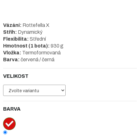
Vázání:
Rottefella X
Střih:
Dynamický
Flexibilita:
Střední
Hmotnost (1 bota):
930 g
Vložka:
Termoformovaná
Barva:
červená / černá
VELIKOST
BARVA