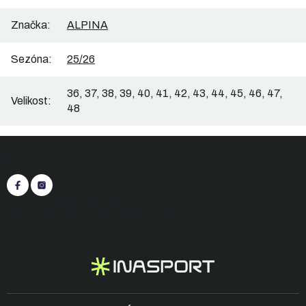
Značka
:
ALPINA
Sezóna
:
25/26
36, 37, 38, 39, 40, 41, 42, 43, 44, 45, 46, 47,
Velikost
:
48
Z
Sledujte nás
á
p
a
t
+420 545 422 430
(Po-Pá: 9:00 - 15:30)
í
eshop@inasport.cz
Odpovíme do 24 h