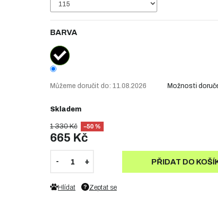
BARVA
Můžeme doručit do:
11.08.2026
Možnosti doruč
Skladem
1 330 Kč
–50 %
665 Kč
PŘIDAT DO KOŠÍ
Hlídat
Zeptat se