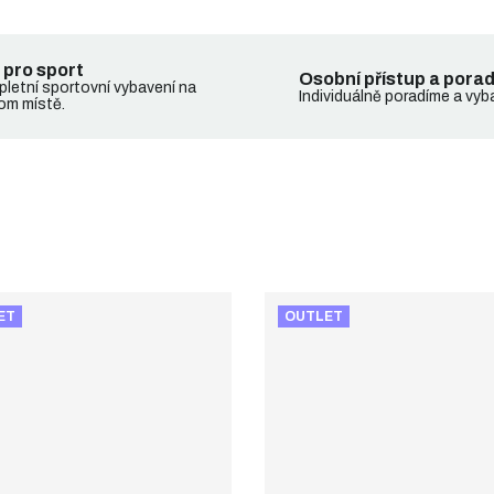
 pro sport
Osobní přístup a pora
letní sportovní vybavení na
Individuálně poradíme a vyb
om místě.
ET
OUTLET