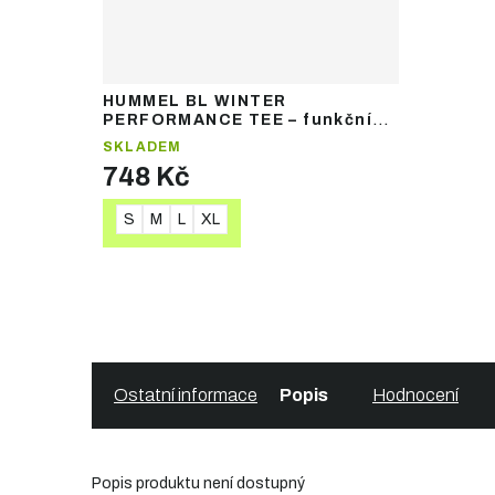
HUMMEL BL WINTER
PERFORMANCE TEE – funkční
termotričko s dlouhým rukávem
SKLADEM
748 Kč
S
M
L
XL
DETAIL
Ostatní informace
Popis
Hodnocení
Popis produktu není dostupný