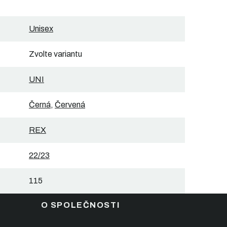
Unisex
Zvolte variantu
UNI
Černá
,
Červená
REX
22/23
115
O SPOLEČNOSTI