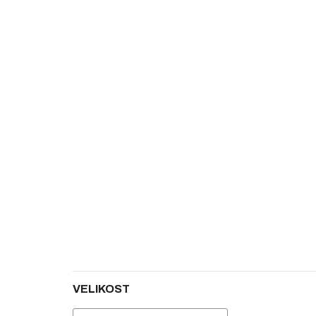
5
hvězdiček.
VELIKOST