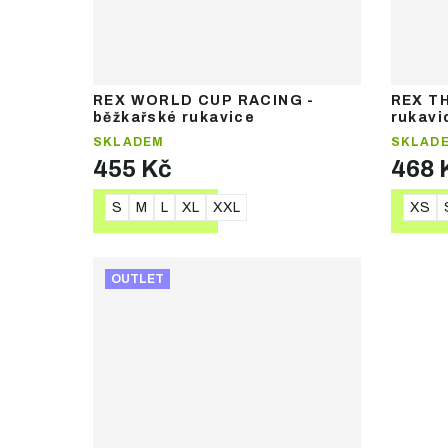
REX WORLD CUP RACING -
REX T
běžkařské rukavice
rukavi
SKLADEM
SKLAD
455 Kč
468 
S
M
L
XL
XXL
XS
DETAIL
DE
OUTLET