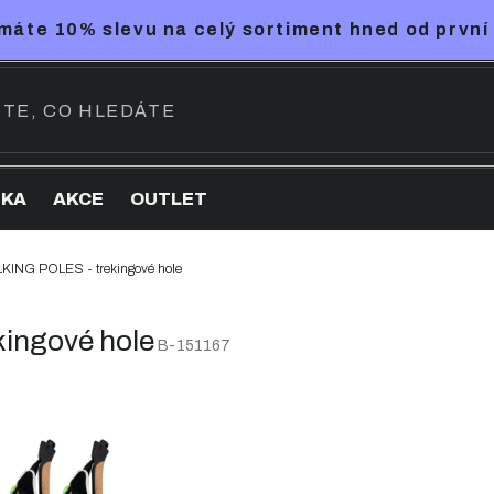
máte 10% slevu na celý sortiment hned od první
NKA
AKCE
OUTLET
ING POLES - trekingové hole
ingové hole
B-151167