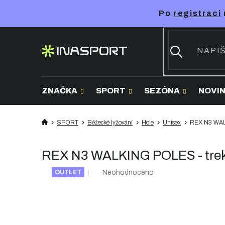
Přejít
Po
registraci
na
obsah
ZNAČKA
SPORT
SEZÓNA
NOVI
SPORT
Běžecké lyžování
Hole
Unisex
REX N3 WALK
REX N3 WALKING POLES - trek
Průměrné
Neohodnoceno
OUTLET
hodnocení
produktu
je
0,0
z