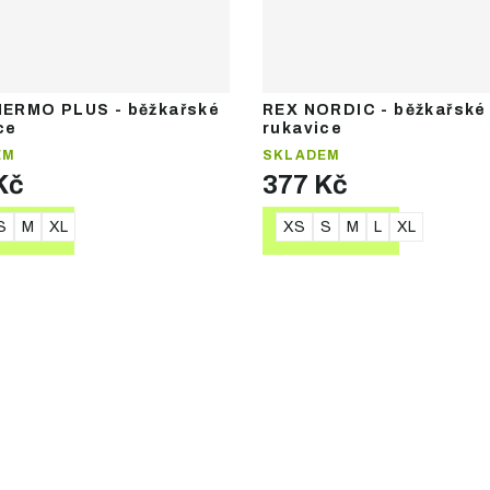
HERMO PLUS - běžkařské
REX NORDIC - běžkařské
ce
rukavice
EM
SKLADEM
Kč
377 Kč
S
M
XL
XS
S
M
L
XL
TAIL
DETAIL