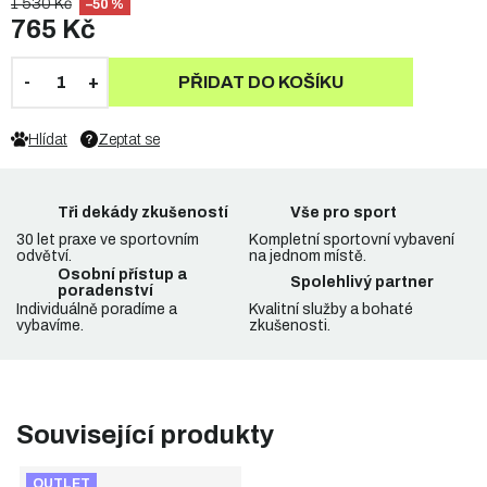
1 530 Kč
–50 %
765 Kč
PŘIDAT DO KOŠÍKU
Hlídat
Zeptat se
Tři dekády zkušeností
Vše pro sport
30 let praxe ve sportovním
Kompletní sportovní vybavení
odvětví.
na jednom místě.
Osobní přístup a
Spolehlivý partner
poradenství
Individuálně poradíme a
Kvalitní služby a bohaté
vybavíme.
zkušenosti.
Související produkty
OUTLET