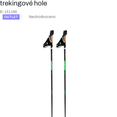
trekingové hole
B-151166
Průměrné
Neohodnoceno
OUTLET
hodnocení
produktu
je
0,0
z
5
hvězdiček.