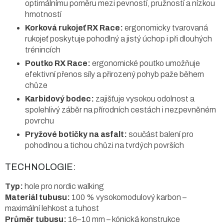
optimálnímu poměru mezi pevností, pružností a nízkou
hmotností
Korková rukojeť RX Race:
ergonomicky tvarovaná
rukojeť poskytuje pohodlný a jistý úchop i při dlouhých
trénincích
Poutko RX Race:
ergonomické poutko umožňuje
efektivní přenos síly a přirozený pohyb paže během
chůze
Karbidový bodec:
zajišťuje vysokou odolnost a
spolehlivý záběr na přírodních cestách i nezpevněném
povrchu
Pryžové botičky na asfalt:
součást balení pro
pohodlnou a tichou chůzi na tvrdých površích
TECHNOLOGIE:
Typ:
hole pro nordic walking
Materiál tubusu:
100 % vysokomodulový karbon –
maximální lehkost a tuhost
Průměr tubusu:
16–10 mm – kónická konstrukce