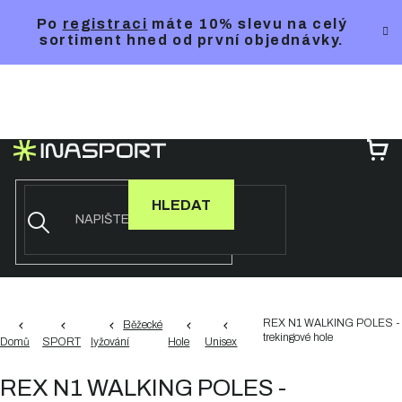
Přejít
Po
registraci
máte 10% slevu na celý
na
sortiment hned od první objednávky.
obsah
NÁ
KO
HLEDAT
REX N1 WALKING POLES -
Běžecké
trekingové hole
Domů
SPORT
lyžování
Hole
Unisex
REX N1 WALKING POLES -