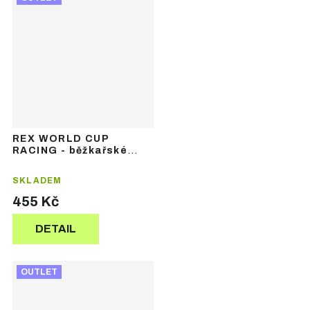
REX WORLD CUP
RACING - běžkařské
rukavice
SKLADEM
455 Kč
DETAIL
OUTLET