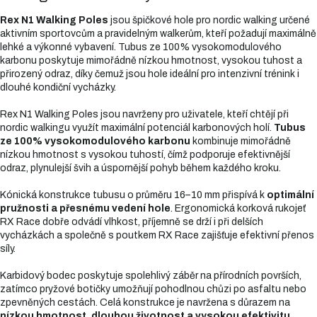
Rex N1 Walking Poles
jsou špičkové hole pro nordic walking určené
aktivním sportovcům a pravidelným walkerům, kteří požadují maximálně
lehké a výkonné vybavení. Tubus ze 100% vysokomodulového
karbonu poskytuje mimořádně nízkou hmotnost, vysokou tuhost a
přirozený odraz, díky čemuž jsou hole ideální pro intenzivní trénink i
dlouhé kondiční vycházky.
Rex N1 Walking Poles jsou navrženy pro uživatele, kteří chtějí při
nordic walkingu využít maximální potenciál karbonových holí.
Tubus
ze 100% vysokomodulového karbonu
kombinuje mimořádně
nízkou hmotnost s vysokou tuhostí, čímž podporuje efektivnější
odraz, plynulejší švih a úspornější pohyb během každého kroku.
Kónická konstrukce tubusu o průměru 16–10 mm přispívá k
optimální
pružnosti a přesnému vedení hole
. Ergonomická korková rukojeť
RX Race dobře odvádí vlhkost, příjemně se drží i při delších
vycházkách a společně s poutkem RX Race zajišťuje efektivní přenos
síly.
Karbidový bodec poskytuje spolehlivý záběr na přírodních površích,
zatímco pryžové botičky umožňují pohodlnou chůzi po asfaltu nebo
zpevněných cestách. Celá konstrukce je navržena s důrazem na
nízkou hmotnost, dlouhou životnost a vysokou efektivitu