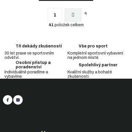
S
t
O
r
4
v
1
á
l
n
41
položek celkem
á
k
d
o
a
v
c
á
Tři dekády zkušeností
Vše pro sport
n
í
í
30 let praxe ve sportovním
Kompletní sportovní vybavení
p
odvětví.
na jednom místě.
r
Osobní přístup a
v
Spolehlivý partner
poradenství
k
Individuálně poradíme a
Kvalitní služby a bohaté
y
vybavíme.
zkušenosti.
Z
v
Sledujte nás
á
ý
p
p
i
a
s
t
+420 545 422 430
(Po-Pá: 9:00 - 15:30)
u
í
eshop@inasport.cz
Odpovíme do 24 h