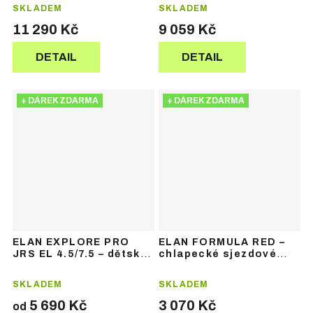
SKLADEM
SKLADEM
11 290 Kč
9 059 Kč
DETAIL
DETAIL
+ DÁREK ZDARMA
+ DÁREK ZDARMA
ELAN EXPLORE PRO
ELAN FORMULA RED –
JRS EL 4.5/7.5 – dětské
chlapecké sjezdové
sjezdové lyže
lyže
SKLADEM
SKLADEM
5 690 Kč
3 070 Kč
od