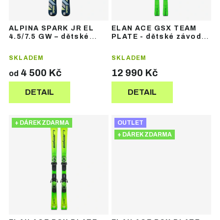
o
o
d
d
u
u
ALPINA SPARK JR EL
ELAN ACE GSX TEAM
k
k
4.5/7.5 GW – dětské
PLATE - dětské závodní
t
t
sjezdové lyže
lyže
ů
ů
SKLADEM
SKLADEM
4 500 Kč
12 990 Kč
od
DETAIL
DETAIL
+ DÁREK ZDARMA
OUTLET
+ DÁREK ZDARMA