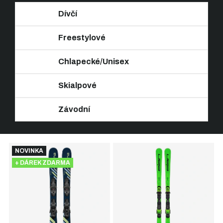
Dívčí
Freestylové
Chlapecké/Unisex
Skialpové
Závodní
Ř
V
a
NOVINKA
ý
z
+ DÁREK ZDARMA
p
e
i
n
s
í
p
p
r
r