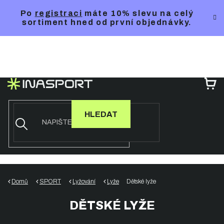
Přejít
Po
registraci
máte 10% slevu na celý
na
sortiment hned od první objednávky.
obsah
NÁ
KO
HLEDAT
Domů
SPORT
Lyžování
Lyže
Dětské lyže
DĚTSKÉ LYŽE