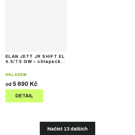
ELAN JETT JR SHIFT EL
4.5/7.5 GW – chlapecké
sjezdové lyže
SKLADEM
5 690 Kč
od
DETAIL
Načíst 13 dalších