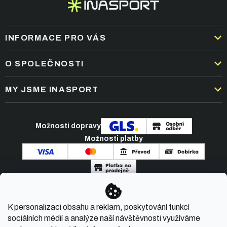
INFORMACE PRO VÁS
DOPRAVA A PLATBA
O SPOLEČNOSTI
OBCHODNÍ PODMÍNKY
KARIÉRA
MY JSME INASPORT
REKLAMACE A VRÁCENÍ ZBOŽÍ
NEJČASTĚJŠÍ OTÁZKY
ZPRACOVÁNÍ OSOBNÍCH ÚDAJŮ
O NÁS
PODMÍNKY AKCÍ
Možnosti dopravy
ČLÁNKY A NOVINKY
Možnosti platby
KONTAKT
Copyright 2026
INASPORT.CZ
. Všechna práva
K personalizaci obsahu a reklam, poskytování funkcí
vyhrazena.
sociálních médií a analýze naší návštěvnosti využíváme