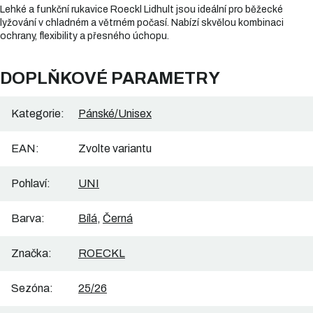
Lehké a funkční rukavice Roeckl Lidhult jsou ideální pro běžecké
lyžování v chladném a větrném počasí. Nabízí skvělou kombinaci
ochrany, flexibility a přesného úchopu.
DOPLŇKOVÉ PARAMETRY
Kategorie
:
Pánské/Unisex
EAN
:
Zvolte variantu
Pohlaví
:
UNI
Barva
:
Bílá
,
Černá
Značka
:
ROECKL
Sezóna
:
25/26