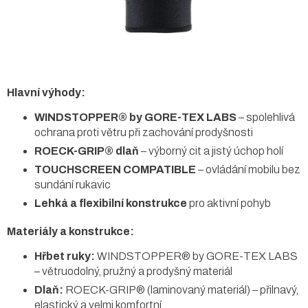
Hlavní výhody:
WINDSTOPPER® by GORE-TEX LABS
– spolehlivá
ochrana proti větru při zachování prodyšnosti
ROECK-GRIP® dlaň
– výborný cit a jistý úchop holí
TOUCHSCREEN COMPATIBLE
– ovládání mobilu bez
sundání rukavic
Lehká a flexibilní konstrukce
pro aktivní pohyb
Materiály a konstrukce:
Hřbet ruky:
WINDSTOPPER® by GORE-TEX LABS
– větruodolný, pružný a prodyšný materiál
Dlaň:
ROECK-GRIP® (laminovaný materiál) – přilnavý,
elastický a velmi komfortní