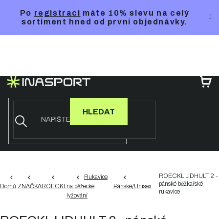
Přejít
Po
registraci
máte 10% slevu na celý
na
sortiment hned od první objednávky.
obsah
NÁ
KO
HLEDAT
ROECKL LIDHULT 2 -
Rukavice
pánské běžkařské
Domů
ZNAČKA
ROECKL
na běžecké
Pánské/Unisex
rukavice
lyžování