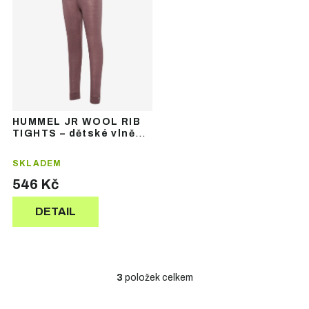
HUMMEL JR WOOL RIB
TIGHTS – dětské vlněné
termolegíny
SKLADEM
546 Kč
DETAIL
3
položek celkem
O
v