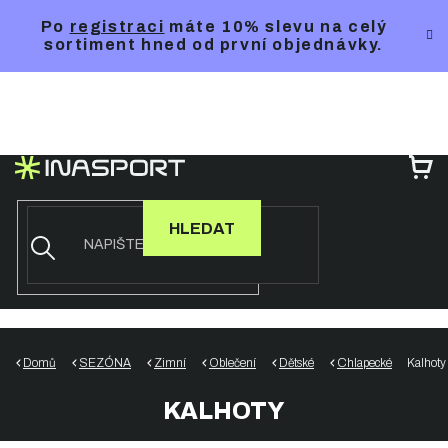
Přejít
Po
registraci
máte 10% slevu na celý
na
sortiment hned od první objednávky.
obsah
NÁ
KO
HLEDAT
Domů
SEZÓNA
Zimní
Oblečení
Dětské
Chlapecké
Kalhoty
KALHOTY