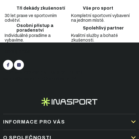
l
á
Tři dekády zkušeností
Vše pro sport
d
30 let praxe ve sportovním
Kompletní sportovní vybavení
a
odvětví.
na jednom místě.
c
Osobní přístup a
Spolehlivý partner
í
poradenství
p
Individuálně poradíme a
Kvalitní služby a bohaté
vybavíme.
zkušenosti.
r
Z
v
Sledujte nás
á
k
p
y
v
a
ý
t
+420 545 422 430
(Po-Pá: 9:00 - 15:30)
p
í
eshop@inasport.cz
Odpovíme do 24 h
i
s
u
INFORMACE PRO VÁS
DOPRAVA A PLATBA
O SPOLEČNOSTI