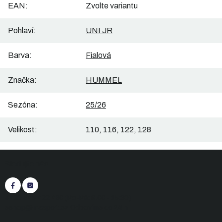
EAN
:
Zvolte variantu
Pohlaví
:
UNI JR
Barva
:
Fialová
Značka
:
HUMMEL
Sezóna
:
25/26
Velikost
:
110, 116, 122, 128
Z
Sledujte nás
á
p
a
t
+420 545 422 430
(Po-Pá: 9:00 - 15:30)
í
eshop@inasport.cz
Odpovíme do 24 h