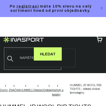
Přejít
Po
registraci
máte 10% slevu na celý
na
sortiment hned od první objednávky.
obsah
NÁ
KO
HLEDAT
HUMMEL JR WOOL RIB
TIGHTS – dětské vlněné
Domů
ZNAČKA
HUMMEL
Oblečení
Dětské
Kalhoty a
termolegíny
tepláky