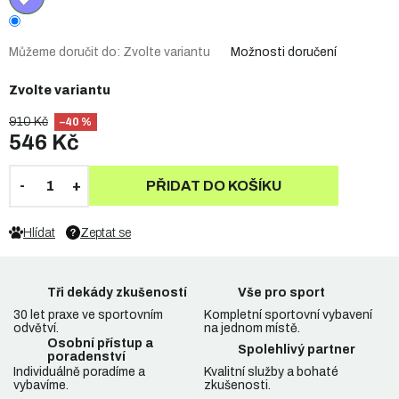
Můžeme doručit do:
Zvolte variantu
Možnosti doručení
Zvolte variantu
910 Kč
–40 %
546 Kč
PŘIDAT DO KOŠÍKU
Hlídat
Zeptat se
Tři dekády zkušeností
Vše pro sport
30 let praxe ve sportovním
Kompletní sportovní vybavení
odvětví.
na jednom místě.
Osobní přístup a
Spolehlivý partner
poradenství
Individuálně poradíme a
Kvalitní služby a bohaté
vybavíme.
zkušenosti.