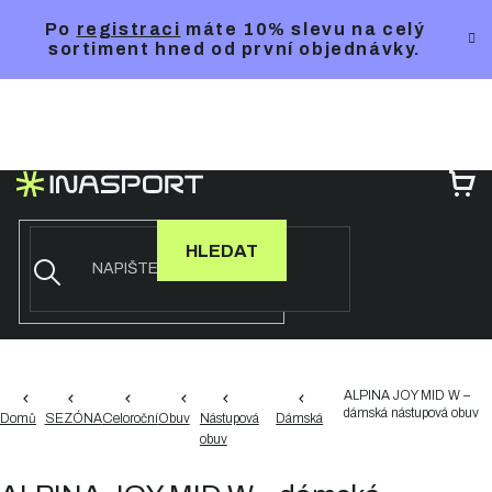
Přejít
Po
registraci
máte 10% slevu na celý
na
sortiment hned od první objednávky.
obsah
NÁ
KO
HLEDAT
ALPINA JOY MID W –
dámská nástupová obuv
Domů
SEZÓNA
Celoroční
Obuv
Nástupová
Dámská
obuv