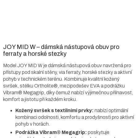
JOY MID W – dámská nástupová obuv pro
ferraty a horské stezky
Model JOY MID W je dámská nástupová obuv navržená pro
přístupy pod skalní stěny, via ferraty, horské stezky a aktivní
pohyb v technickém terénu. Kombinuje kvalitní kožený
svršek, stélku Ortholite®, mezipodešev EVA a podrážku
Vibram® Megagrip, díky čemuž nabízí výjimečnou přilnavost,
komfort a jistotu při každém kroku.
Kožený svršek s textilními prvky:
nabízí optimální
kombinaci odolnosti, komfortu a prodyšnosti pro aktivní
pohyb v horách.
Podrážka Vibram® Megagrip:
poskytuje