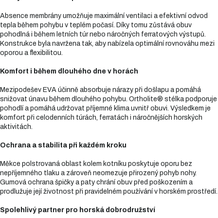
Absence membrány umožňuje maximální ventilaci a efektivní odvod
tepla během pohybu v teplém počasí. Díky tomu zůstává obuv
pohodlná i během letních túr nebo náročných ferratových výstupů.
Konstrukce byla navržena tak, aby nabízela optimální rovnováhu mezi
oporou a flexibilitou.
Komfort i během dlouhého dne v horách
Mezipodešev EVA účinně absorbuje nárazy při došlapu a pomáhá
snižovat únavu během dlouhého pohybu. Ortholite® stélka podporuje
pohodlí a pomáhá udržovat příjemné klima uvnitř obuvi. Výsledkem je
komfort při celodenních túrách, ferratách i náročnějších horských
aktivitách.
Ochrana a stabilita při každém kroku
Měkce polstrovaná oblast kolem kotníku poskytuje oporu bez
nepříjemného tlaku a zároveň neomezuje přirozený pohyb nohy.
Gumová ochrana špičky a paty chrání obuv před poškozením a
prodlužuje její životnost při pravidelném používání v horském prostředí.
Spolehlivý partner pro horská dobrodružství