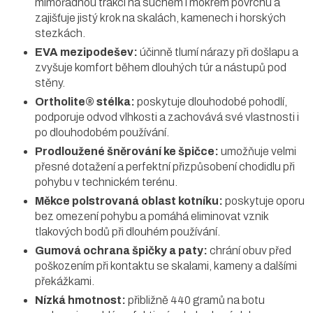
mimořádnou trakci na suchém i mokrém povrchu a
zajišťuje jistý krok na skalách, kamenech i horských
stezkách.
EVA mezipodešev:
účinně tlumí nárazy při došlapu a
zvyšuje komfort během dlouhých túr a nástupů pod
stěny.
Ortholite® stélka:
poskytuje dlouhodobé pohodlí,
podporuje odvod vlhkosti a zachovává své vlastnosti i
po dlouhodobém používání.
Prodloužené šněrování ke špičce:
umožňuje velmi
přesné dotažení a perfektní přizpůsobení chodidlu při
pohybu v technickém terénu.
Měkce polstrovaná oblast kotníku:
poskytuje oporu
bez omezení pohybu a pomáhá eliminovat vznik
tlakových bodů při dlouhém používání.
Gumová ochrana špičky a paty:
chrání obuv před
poškozením při kontaktu se skalami, kameny a dalšími
překážkami.
Nízká hmotnost:
přibližně 440 gramů na botu