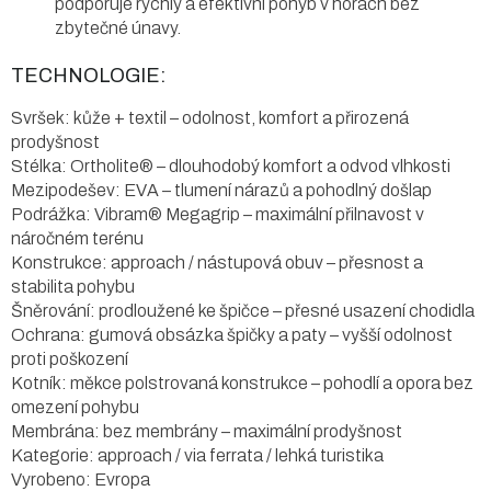
podporuje rychlý a efektivní pohyb v horách bez
zbytečné únavy.
TECHNOLOGIE:
Svršek: kůže + textil – odolnost, komfort a přirozená
prodyšnost
Stélka: Ortholite® – dlouhodobý komfort a odvod vlhkosti
Mezipodešev: EVA – tlumení nárazů a pohodlný došlap
Podrážka: Vibram® Megagrip – maximální přilnavost v
náročném terénu
Konstrukce: approach / nástupová obuv – přesnost a
stabilita pohybu
Šněrování: prodloužené ke špičce – přesné usazení chodidla
Ochrana: gumová obsázka špičky a paty – vyšší odolnost
proti poškození
Kotník: měkce polstrovaná konstrukce – pohodlí a opora bez
omezení pohybu
Membrána: bez membrány – maximální prodyšnost
Kategorie: approach / via ferrata / lehká turistika
Vyrobeno: Evropa