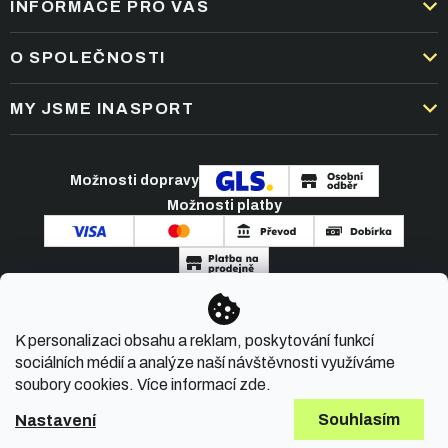
INFORMACE PRO VÁS
DOPRAVA A PLATBA
O SPOLEČNOSTI
OBCHODNÍ PODMÍNKY
KARIÉRA
MY JSME INASPORT
REKLAMACE A VRÁCENÍ ZBOŽÍ
NEJČASTĚJŠÍ OTÁZKY
ZPRACOVÁNÍ OSOBNÍCH ÚDAJŮ
O NÁS
PODMÍNKY AKCÍ
Možnosti dopravy
ČLÁNKY A NOVINKY
Možnosti platby
KONTAKT
Copyright 2026
INASPORT.CZ
. Všechna práva
K personalizaci obsahu a reklam, poskytování funkcí
vyhrazena.
sociálních médií a analýze naší návštěvnosti využíváme
soubory cookies. Více informací
zde
.
Souhlasím
Nastavení
Vytvořil Shoptet Premium