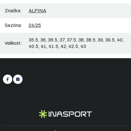
Značka
:
ALPINA
Sezóna
:
24/25
35.5, 36, 36.5, 37, 37.5, 38, 38.5, 39, 39.5, 40,
Velikost
:
40.5, 41, 41.5, 42, 42.5, 43
Z
Sledujte nás
á
p
a
t
+420 545 422 430
(Po-Pá: 9:00 - 15:30)
í
eshop@inasport.cz
Odpovíme do 24 h