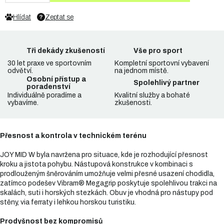
Hlídat
Zeptat se
Tři dekády zkušeností
Vše pro sport
30 let praxe ve sportovním
Kompletní sportovní vybavení
odvětví.
na jednom místě.
Osobní přístup a
Spolehlivý partner
poradenství
Individuálně poradíme a
Kvalitní služby a bohaté
vybavíme.
zkušenosti.
Přesnost a kontrola v technickém terénu
JOY MID W byla navržena pro situace, kde je rozhodující přesnost
kroku a jistota pohybu. Nástupová konstrukce v kombinaci s
prodlouženým šněrováním umožňuje velmi přesné usazení chodidla,
zatímco podešev Vibram® Megagrip poskytuje spolehlivou trakci na
skalách, suti i horských stezkách. Obuv je vhodná pro nástupy pod
stěny, via ferraty i lehkou horskou turistiku.
Prodyšnost bez kompromisů