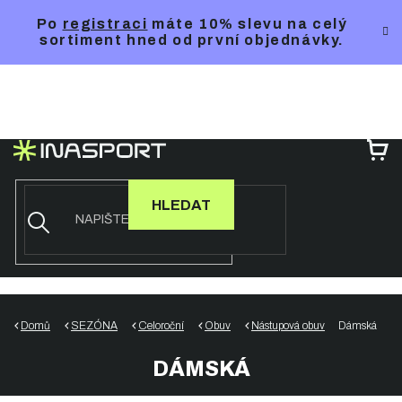
Přejít
Po
registraci
máte 10% slevu na celý
na
sortiment hned od první objednávky.
obsah
NÁ
KO
HLEDAT
Domů
SEZÓNA
Celoroční
Obuv
Nástupová obuv
Dámská
DÁMSKÁ