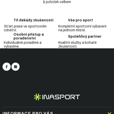
1
položek celkem
O
v
l
á
Tři dekády zkušeností
Vše pro sport
d
30 let praxe ve sportovním
Kompletní sportovní vybavení
a
odvětví.
na jednom místě.
c
Osobní přístup a
Spolehlivý partner
í
poradenství
p
Individuálně poradíme a
Kvalitní služby a bohaté
vybavíme.
zkušenosti.
r
Z
v
Sledujte nás
á
k
p
y
v
a
ý
t
+420 545 422 430
(Po-Pá: 9:00 - 15:30)
p
í
eshop@inasport.cz
Odpovíme do 24 h
i
s
u
INFORMACE PRO VÁS