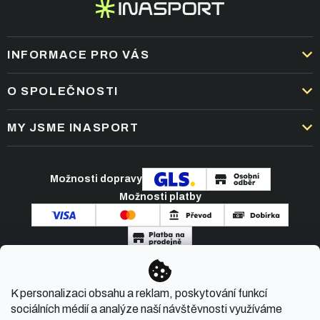
INFORMACE PRO VÁS
DOPRAVA A PLATBA
O SPOLEČNOSTI
OBCHODNÍ PODMÍNKY
KARIÉRA
MY JSME INASPORT
REKLAMACE A VRÁCENÍ ZBOŽÍ
NEJČASTĚJŠÍ OTÁZKY
ZPRACOVÁNÍ OSOBNÍCH ÚDAJŮ
O NÁS
PODMÍNKY AKCÍ
Možnosti dopravy
ČLÁNKY A NOVINKY
Možnosti platby
KONTAKT
Copyright 2026
INASPORT.CZ
. Všechna práva
K personalizaci obsahu a reklam, poskytování funkcí
vyhrazena.
sociálních médií a analýze naší návštěvnosti využíváme