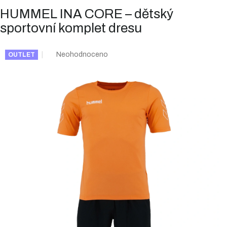
HUMMEL INA CORE – dětský
sportovní komplet dresu
Průměrné
Neohodnoceno
OUTLET
hodnocení
produktu
je
0,0
z
5
hvězdiček.