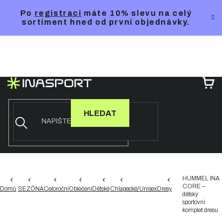
Přejít
Po
registraci
máte 10% slevu na celý
na
sortiment hned od první objednávky.
obsah
NÁ
KO
HLEDAT
HUMMEL INA
CORE –
Domů
SEZÓNA
Celoroční
Oblečení
Dětské
Chlapecké/Unisex
Dresy
dětský
sportovní
komplet dresu