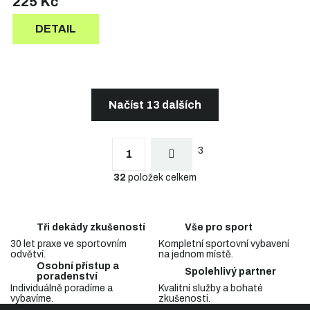
225 Kč
DETAIL
Načíst 13 dalších
S
t
O
r
3
v
1
á
l
n
32
položek celkem
á
k
d
o
a
v
c
á
Tři dekády zkušeností
Vše pro sport
n
í
í
30 let praxe ve sportovním
Kompletní sportovní vybavení
p
odvětví.
na jednom místě.
r
Osobní přístup a
v
Spolehlivý partner
poradenství
k
Individuálně poradíme a
Kvalitní služby a bohaté
y
vybavíme.
zkušenosti.