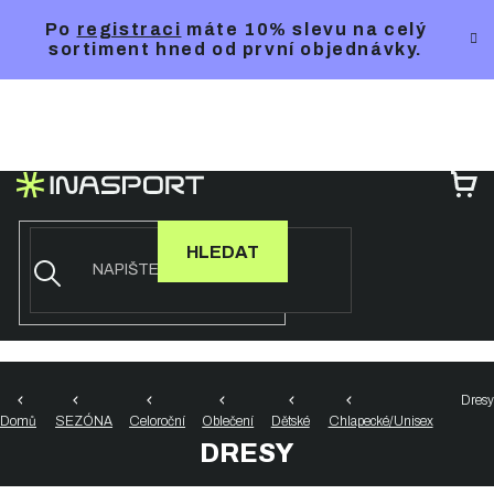
Přejít
Po
registraci
máte 10% slevu na celý
na
sortiment hned od první objednávky.
obsah
NÁ
KO
HLEDAT
Dresy
Domů
SEZÓNA
Celoroční
Oblečení
Dětské
Chlapecké/Unisex
DRESY