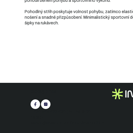
pohodlí během pohybu a sportovního výkonu.
Pohodlný střih poskytuje volnost pohybu, zatímco elastic
nošení a snadné přizpůsobení. Minimalistický sportovní 
šipky na rukávech.
Z
Sledujte nás
á
p
a
t
+420 545 422 430
(Po-Pá: 9:00 -
í
15:30)
eshop@inasport.cz
Odpovíme do 24 h