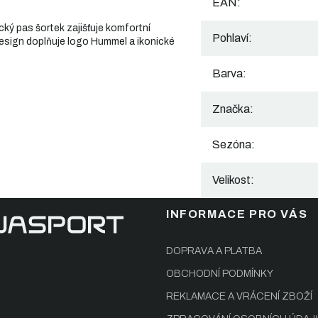
EAN
:
ký pas šortek zajišťuje komfortní
Pohlaví
:
design doplňuje logo Hummel a ikonické
Barva
:
Značka
:
Sezóna
:
Velikost
:
INFORMACE PRO VÁS
DOPRAVA A PLATBA
OBCHODNÍ PODMÍNKY
REKLAMACE A VRÁCENÍ ZBOŽÍ