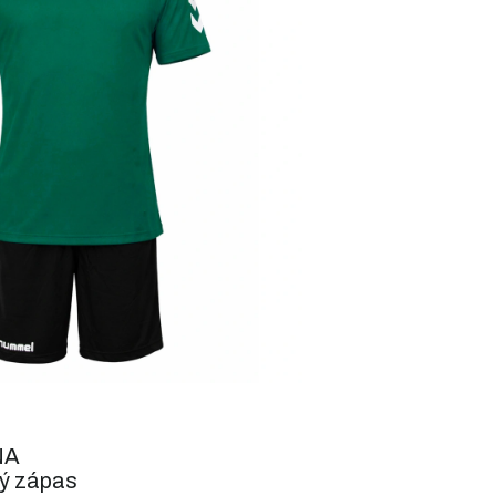
NA
dý zápas