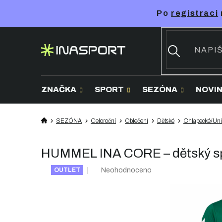
Přejít
Po
registraci
na
obsah
ZNAČKA
SPORT
SEZÓNA
NOVI
SEZÓNA
Celoroční
Oblečení
Dětské
Chlapecké/Uni
HUMMEL INA CORE – dětský sp
Průměrné
Neohodnoceno
OUTLET
hodnocení
produktu
je
0,0
z