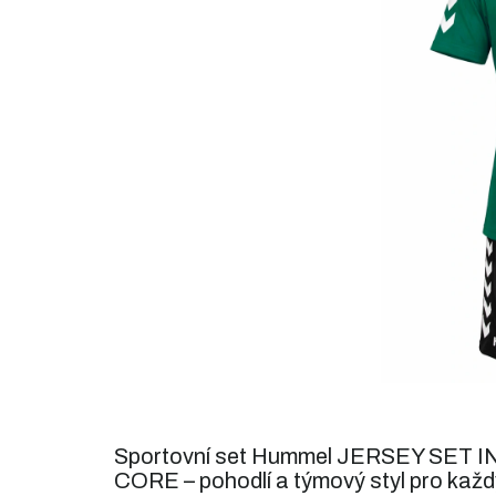
5
hvězdiček.
Sportovní set Hummel JERSEY SET I
CORE – pohodlí a týmový styl pro kaž