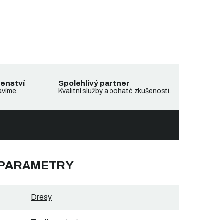
denství
Spolehlivý partner
avíme.
Kvalitní služby a bohaté zkušenosti.
 PARAMETRY
Dresy