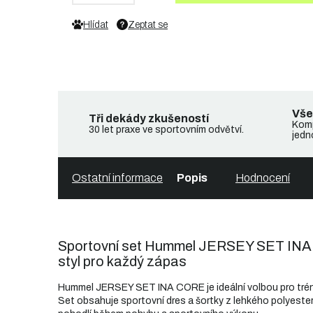
Hlídat
Zeptat se
Vše
Tři dekády zkušeností
Komp
30 let praxe ve sportovním odvětví.
jedn
Ostatní informace
Popis
Hodnocení
Sportovní set Hummel JERSEY SET INA 
styl pro každý zápas
Hummel JERSEY SET INA CORE je ideální volbou pro trénin
Set obsahuje sportovní dres a šortky z lehkého polyeste