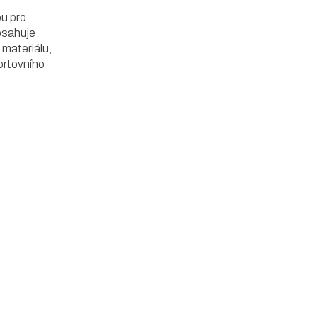
u pro
obsahuje
 materiálu,
ortovního