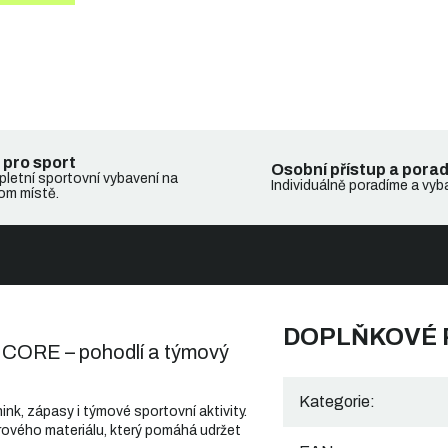
 pro sport
Osobní přístup a pora
letní sportovní vybavení na
Individuálně poradíme a vyb
om místě.
DOPLŇKOVÉ
CORE – pohodlí a týmový
Kategorie
:
k, zápasy i týmové sportovní aktivity.
rového materiálu, který pomáhá udržet