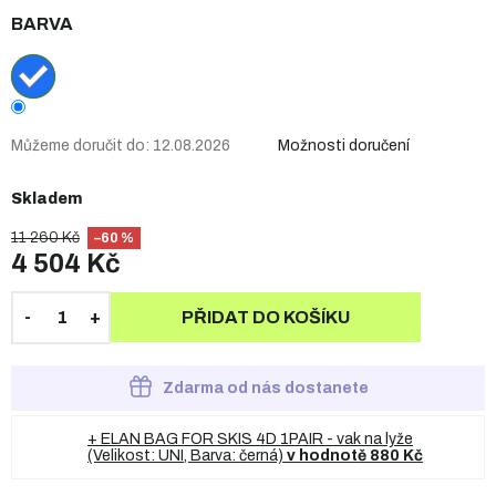
BARVA
Můžeme doručit do:
12.08.2026
Možnosti doručení
Skladem
11 260 Kč
–60 %
4 504 Kč
PŘIDAT DO KOŠÍKU
Zdarma od nás dostanete
+ ELAN BAG FOR SKIS 4D 1PAIR - vak na lyže
(Velikost: UNI, Barva: černá)
v hodnotě 880 Kč