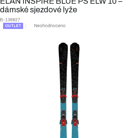
ELAN INSPIRE BLUE PS ELW 10 –
dámské sjezdové lyže
B-136827
Průměrné
Neohodnoceno
OUTLET
hodnocení
produktu
je
0,0
z
5
hvězdiček.