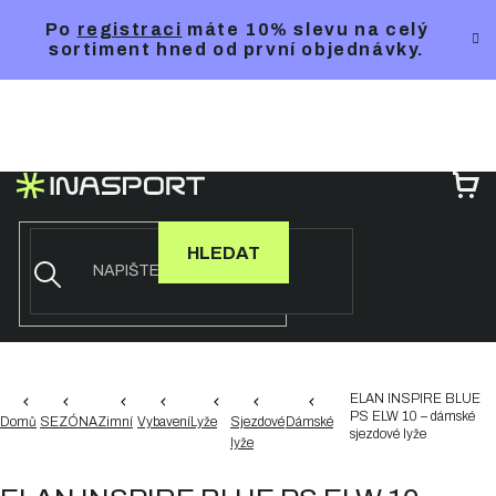
Přejít
Po
registraci
máte 10% slevu na celý
na
sortiment hned od první objednávky.
obsah
NÁ
KO
HLEDAT
ELAN INSPIRE BLUE
PS ELW 10 – dámské
Domů
SEZÓNA
Zimní
Vybavení
Lyže
Sjezdové
Dámské
sjezdové lyže
lyže