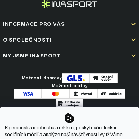
INFORMACE PRO VÁS
DOPRAVA A PLATBA
O SPOLEČNOSTI
OBCHODNÍ PODMÍNKY
KARIÉRA
MY JSME INASPORT
REKLAMACE A VRÁCENÍ ZBOŽÍ
NEJČASTĚJŠÍ OTÁZKY
ZPRACOVÁNÍ OSOBNÍCH ÚDAJŮ
O NÁS
PODMÍNKY AKCÍ
Možnosti dopravy
ČLÁNKY A NOVINKY
Možnosti platby
KONTAKT
Copyright 2026
INASPORT.CZ
. Všechna práva
K personalizaci obsahu a reklam, poskytování funkcí
vyhrazena.
sociálních médií a analýze naší návštěvnosti využíváme