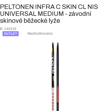
PELTONEN INFRA C SKIN CL NIS
UNIVERSAL MEDIUM - závodní
skinové běžecké lyže
B-142215
Průměrné
Neohodnoceno
OUTLET
hodnocení
produktu
je
0,0
z
5
hvězdiček.