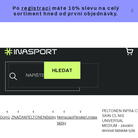
Přejít
Po
registraci
máte 10% slevu na celý
na
sortiment hned od první objednávky.
obsah
NÁ
KO
HLEDAT
PELTONEN INFRA C
SKIN CL NIS
Domů
ZNAČKA
PELTONEN
Běžky
Nemazací
Pánské/Unisex
UNIVERSAL
běžky
MEDIUM - závodní
skinové běžecké lyže