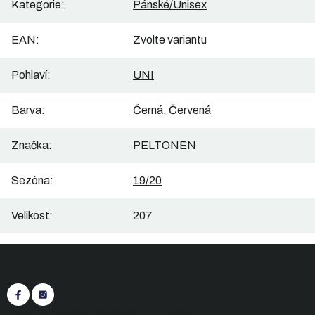
Kategorie
:
Pánské/Unisex
EAN
:
Zvolte variantu
Pohlaví
:
UNI
Barva
:
Černá
,
Červená
Značka
:
PELTONEN
Sezóna
:
19/20
Velikost
:
207
Z
Sledujte nás
á
p
a
t
+420 545 422 430
(Po-Pá: 9:00 - 15:30)