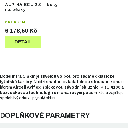
ALPINA ECL 2.0 - boty
na běžky
SKLADEM
6 178,50 Kč
DETAIL
Model
Infra C Skin
je
skvělou volbou pro začátek klasické
lyžařské kariéry
. Nabízí
snadno ovladatelnou stoupací zónu
s
jádrem
Aircell Aviflex
,
špičkovou závodní skluznici PRG 4100
a
bezvoskovou technologii s mohairovým pásem
, která zajišťuje
spolehlivý odraz i plynulý skluz.
DOPLŇKOVÉ PARAMETRY