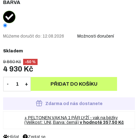
BARVA
Můžeme doručit do:
12.08.2026
Možnosti doručení
Skladem
9 860 Kč
–50 %
4 930 Kč
PŘIDAT DO KOŠÍKU
Zdarma od nás dostanete
+ PELTONEN VAK NA 1 PÁR LYŽÍ - vak na běžky
(Velikost: UNI, Barva: černá)
v hodnotě 357,50 Kč
Hlídat
Zeptat se