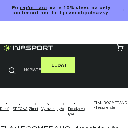
Přejít
Po
registraci
máte 10% slevu na celý
na
sortiment hned od první objednávky.
obsah
NÁ
KO
HLEDAT
ELAN BOOMERANG
- freestyle lyže
Domů
SEZÓNA
Zimní
Vybavení
Lyže
Freestylové
lyže