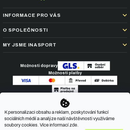
INFORMACE PRO VÁS
DOPRAVA A PLATBA
O SPOLEČNOSTI
OBCHODNÍ PODMÍNKY
KARIÉRA
MY JSME INASPORT
REKLAMACE A VRÁCENÍ ZBOŽÍ
NEJČASTĚJŠÍ OTÁZKY
ZPRACOVÁNÍ OSOBNÍCH ÚDAJŮ
O NÁS
PODMÍNKY AKCÍ
Možnosti dopravy
ČLÁNKY A NOVINKY
Možnosti platby
KONTAKT
Copyright 2026
INASPORT.CZ
. Všechna práva
K personalizaci obsahu a reklam, poskytování funkcí
vyhrazena.
sociálních médií a analýze naší návštěvnosti využíváme
soubory cookies. Více informací
zde
.