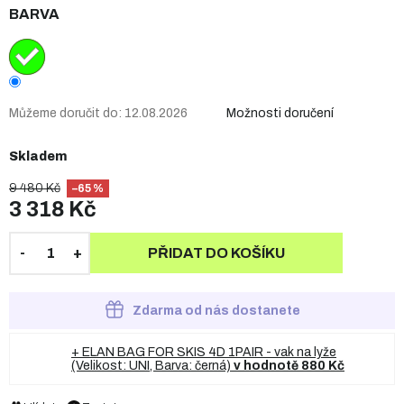
BARVA
Můžeme doručit do:
12.08.2026
Možnosti doručení
Skladem
9 480 Kč
–65 %
3 318 Kč
PŘIDAT DO KOŠÍKU
Zdarma od nás dostanete
+ ELAN BAG FOR SKIS 4D 1PAIR - vak na lyže
(Velikost: UNI, Barva: černá)
v hodnotě 880 Kč