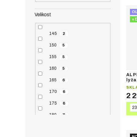
O
Velikost
+ 
145
2
150
5
155
5
160
5
ALP
165
lyža
6
SKL
170
6
2 
175
6
23
180
7
185
6
NO