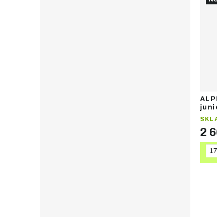
190
7
195
7
200
7
205
6
210
6
215
6
ALP
juni
220
8
SKL
2 
225
5
230
7
1
235
5
240
6
245
5