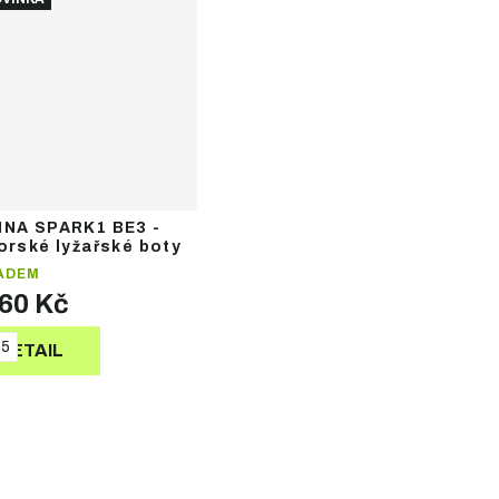
INA SPARK1 BE3 -
orské lyžařské boty
ADEM
660 Kč
75
DETAIL