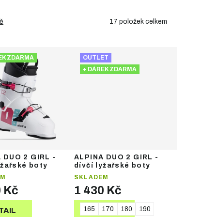
17
položek celkem
ě
EK ZDARMA
OUTLET
+ DÁREK ZDARMA
 DUO 2 GIRL -
ALPINA DUO 2 GIRL -
yžařské boty
dívčí lyžařské boty
EM
SKLADEM
0 Kč
1 430 Kč
165
170
180
190
TAIL
DETAIL