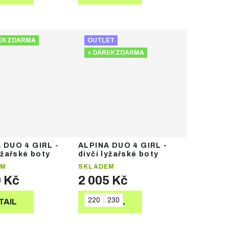
EK ZDARMA
OUTLET
+ DÁREK ZDARMA
 DUO 4 GIRL -
ALPINA DUO 4 GIRL -
yžařské boty
dívčí lyžařské boty
EM
SKLADEM
0 Kč
2 005 Kč
220
230
TAIL
DETAIL