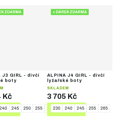
EK ZDARMA
+ DÁREK ZDARMA
 J3 GIRL - dívčí
ALPINA J4 GIRL - dívčí
ké boty
lyžařské boty
EM
SKLADEM
4 Kč
3 705 Kč
240
245
250
255
260
230
265
240
245
255
265
TAIL
DETAIL