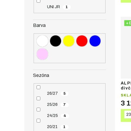
UNI JR
1
+ 
Barva
Sezóna
ALP
dívč
26/27
5
SKL
3 
25/26
7
23
24/25
4
20/21
1