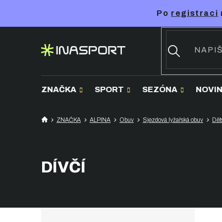
Přejít
Po
registraci
na
obsah
ZNAČKA
SPORT
SEZÓNA
NOVI
ZNAČKA
ALPINA
Obuv
Sjezdová lyžařská obuv
Dět
DÍVČÍ
P