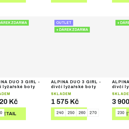
DÁREK ZDARMA
OUTLET
+ DÁR
+ DÁREK ZDARMA
INA DUO 3 GIRL -
ALPINA DUO 3 GIRL -
ALPINA
í lyžařské boty
dívčí lyžařské boty
dívčí l
ADEM
SKLADEM
SKLAD
120 Kč
1 575 Kč
3 90
0
240
250
260
270
230
DETAIL
DETAIL
DE