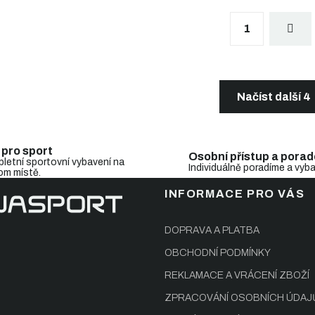
S
1
t
r
á
n
O
k
v
o
l
Načíst další 4
v
á
á
d
n
a
í
c
 pro sport
Osobní přístup a porad
í
letní sportovní vybavení na
Individuálně poradíme a vyb
om místě.
p
r
INFORMACE PRO VÁS
v
k
y
DOPRAVA A PLATBA
v
OBCHODNÍ PODMÍNKY
ý
p
REKLAMACE A VRÁCENÍ ZBOŽÍ
i
s
ZPRACOVÁNÍ OSOBNÍCH ÚDAJ
u