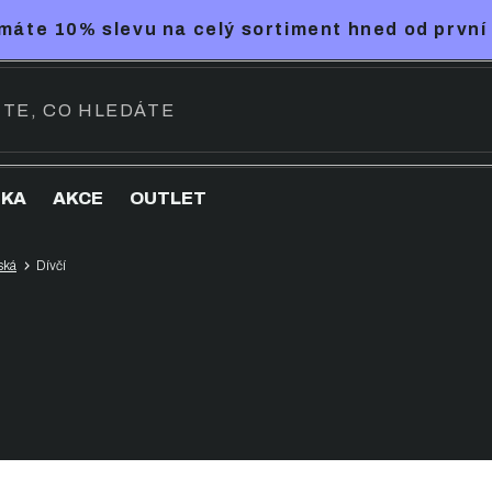
máte 10% slevu na celý sortiment hned od první
NKA
AKCE
OUTLET
ská
Dívčí