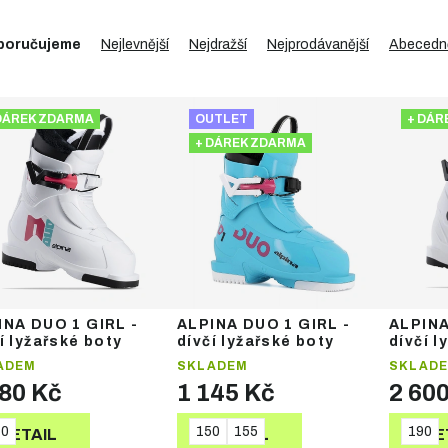
poručujeme
Nejlevnější
Nejdražší
Nejprodávanější
Abecedn
DÁREK ZDARMA
OUTLET
+ DÁR
+ DÁREK ZDARMA
INA DUO 1 GIRL -
ALPINA DUO 1 GIRL -
ALPINA
í lyžařské boty
dívčí lyžařské boty
dívčí l
ADEM
SKLADEM
SKLAD
080 Kč
1 145 Kč
2 60
70
150
155
190
DETAIL
DETAIL
DE