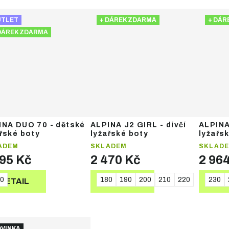
UTLET
+ DÁREK ZDARMA
+ DÁR
DÁREK ZDARMA
INA DUO 70 - dětské
ALPINA J2 GIRL - dívčí
ALPINA
řské boty
lyžařské boty
lyžařs
ADEM
SKLADEM
SKLAD
295 Kč
2 470 Kč
2 96
0
180
190
200
210
220
230
DETAIL
DETAIL
DE
VINKA