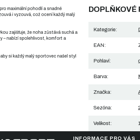
DOPLŇKOVÉ
 pro maximální pohodlí a snadné
zouvá i vyzouvá, což ocení každý malý
Kategorie
:
vkou zajišťuje, že noha zůstává suchá a
ky – nabízí spolehlivost, komfort a
EAN
:
 aby si každý malý sportovec našel styl
Pohlaví
:
Barva
:
Značka
:
Sezóna
:
Velikost
:
INFORMACE PRO VÁS