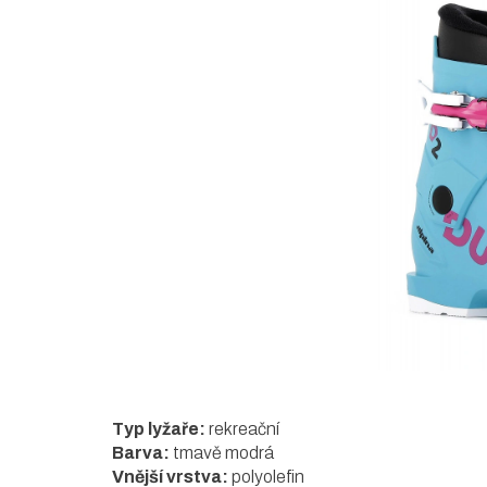
5
hvězdiček.
Typ lyžaře:
rekreační
Barva:
tmavě modrá
Vnější vrstva:
polyolefin