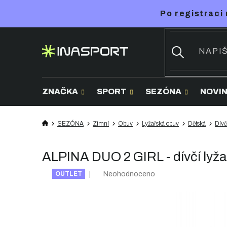
Přejít
Po
registraci
na
obsah
ZNAČKA
SPORT
SEZÓNA
NOVI
SEZÓNA
Zimní
Obuv
Lyžařská obuv
Dětská
Dívč
ALPINA DUO 2 GIRL - dívčí lyža
Průměrné
Neohodnoceno
OUTLET
hodnocení
produktu
je
0,0
z