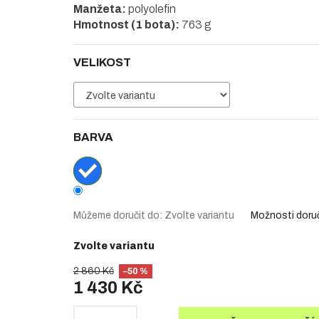
Manžeta:
polyolefin
Hmotnost (1 bota):
763 g
VELIKOST
BARVA
Můžeme doručit do:
Zvolte variantu
Možnosti doru
Zvolte variantu
2 860 Kč
–50 %
1 430 Kč