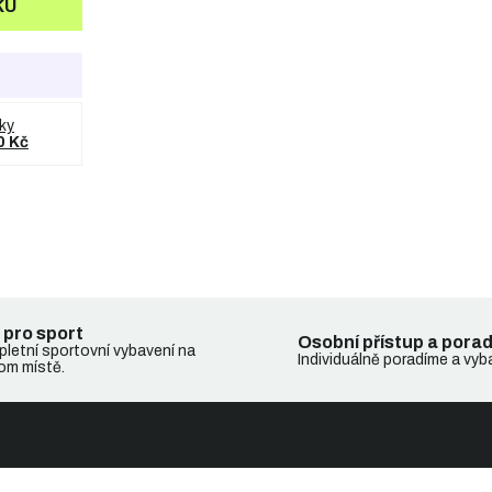
KU
ky
0 Kč
 pro sport
Osobní přístup a pora
letní sportovní vybavení na
Individuálně poradíme a vyb
om místě.