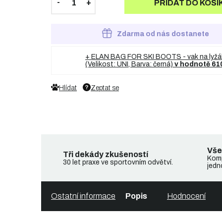
PŘIDAT DO KOŠÍ
Zdarma od nás dostanete
+ ELAN BAG FOR SKI BOOTS - vak na lyžá
(Velikost: UNI, Barva: černá)
v hodnotě 61
Hlídat
Zeptat se
Vše
Tři dekády zkušeností
Komp
30 let praxe ve sportovním odvětví.
jedn
Ostatní informace
Popis
Hodnocení