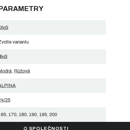
 PARAMETRY
Dívčí
Zvolte variantu
dívčí
Modrá
,
Růžová
ALPINA
24/25
165, 170, 180, 190, 195, 200
O SPOLEČNOSTI