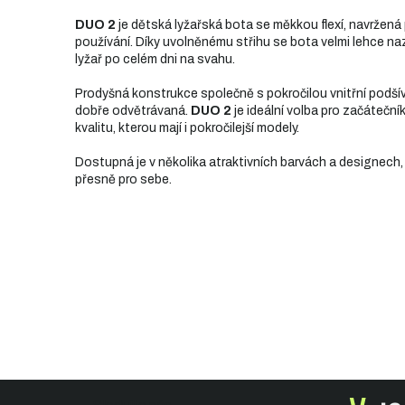
DUO 2
je dětská lyžařská bota se měkkou flexí, navržená
používání. Díky uvolněnému střihu se bota velmi lehce na
lyžař po celém dni na svahu.
Prodyšná konstrukce společně s pokročilou vnitřní podší
dobře odvětrávaná.
DUO 2
je ideální volba pro začáteční
kvalitu, kterou mají i pokročilejší modely.
Dostupná je v několika atraktivních barvách a designech,
přesně pro sebe.
Z