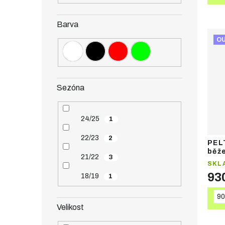
Barva
O
Sezóna
24/25
1
22/23
2
PEL
běž
21/22
3
SKL
93
18/19
1
90
Velikost