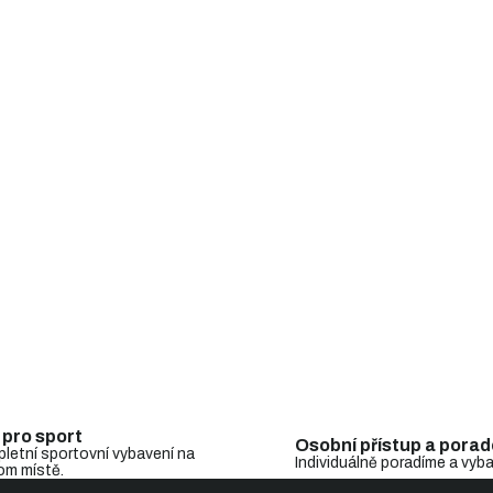
O
v
l
á
d
a
c
í
p
r
v
k
y
v
ý
p
 pro sport
Osobní přístup a porad
i
letní sportovní vybavení na
Individuálně poradíme a vyb
s
om místě.
u