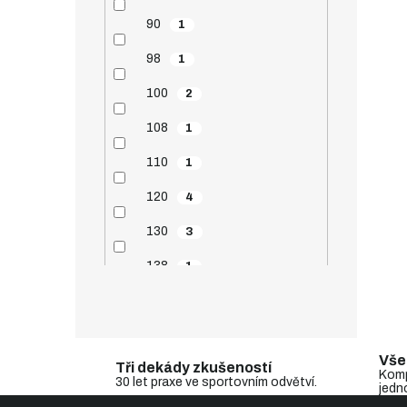
90
1
98
1
100
2
108
1
110
1
120
4
130
3
138
1
140
6
148
1
Vše
Tři dekády zkušeností
150
4
Komp
30 let praxe ve sportovním odvětví.
jedn
Z
158
1