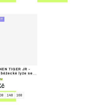
ET
EN TIGER JR -
 běžecké lyže se
mi
EM
Kč
08
148
168
TAIL