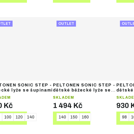
UTLET
OUTLET
OUTL
TONEN SONIC STEP -
PELTONEN SONIC STEP -
PELTON
ecké lyže se šupinami
dětské běžecké lyže se
dětské
šupinami + vázání +
šupina
ADEM
SKLADEM
SKLAD
holder
0 Kč
1 494 Kč
930 
100
120
140
140
150
160
98
1
DETAIL
DETAIL
DE