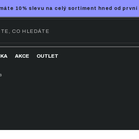
máte 10% slevu na celý sortiment hned od první
NKA
AKCE
OUTLET
é