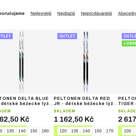
poručujeme
Nejlevnější
Nejdražší
Nejprodávanější
Abecedn
UTLET
OUTLET
OUTL
+ DÁR
TONEN DELTA BLUE
PELTONEN DELTA RED
PELTO
 dětské běžecké lyže
JR - dětské běžecké lyže
TIGER 
šupinami
se šupinami
běžeck
ADEM
SKLADEM
SKLAD
BINDI
162,50 Kč
1 162,50 Kč
2 617
0
130
140
150
160
120
130
140
150
170
100
DETAIL
DETAIL
DE