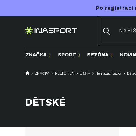
Přejít
Po
registraci
na
obsah
ZNAČKA
SPORT
SEZÓNA
NOVI
ZNAČKA
PELTONEN
Běžky
Nemazací běžky
Dětsk
DĚTSKÉ
P