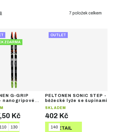
7
položek celkem
ě
ET
OUTLET
EK ZDARMA
NEN G-GRIP
PELTONEN SONIC STEP -
- nanogripové
běžecké lyže se šupinami
é lyže + BASIC
EM
SKLADEM
NG
,50 Kč
402 Kč
110
130
140
TAIL
DETAIL