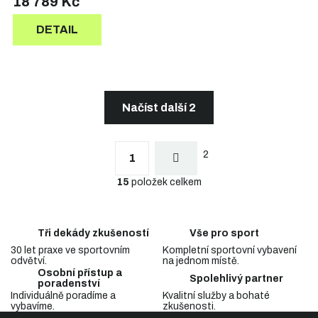
18 789 Kč
DETAIL
Načíst další 2
S
t
O
r
2
v
1
á
l
n
15
položek celkem
á
k
d
o
a
v
c
á
Tři dekády zkušeností
Vše pro sport
n
í
í
30 let praxe ve sportovním
Kompletní sportovní vybavení
p
odvětví.
na jednom místě.
r
Osobní přístup a
v
Spolehlivý partner
poradenství
k
Individuálně poradíme a
Kvalitní služby a bohaté
y
vybavíme.
zkušenosti.