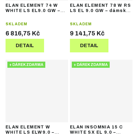
ELAN ELEMENT 74 W
ELAN ELEMENT 78 W RS
WHITE LS EL9.0 GW –
LS EL 9.0 GW – dámské
dámské sjezdové lyže
sjezdové lyže
SKLADEM
SKLADEM
6 816,75 Kč
9 141,75 Kč
DETAIL
DETAIL
+ DÁREK ZDARMA
+ DÁREK ZDARMA
ELAN ELEMENT W
ELAN INSOMNIA 15 C
WHITE LS ELW9.0 –
WHITE SX EL 9.0 –
dámské sjezdové lyže
dámské sjezdové lyže