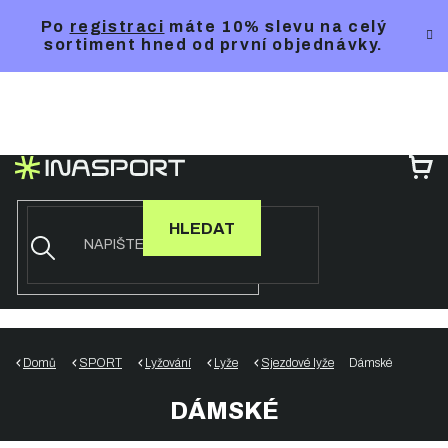
Přejít
Po
registraci
máte 10% slevu na celý
na
sortiment hned od první objednávky.
obsah
NÁ
KO
HLEDAT
Domů
SPORT
Lyžování
Lyže
Sjezdové lyže
Dámské
DÁMSKÉ