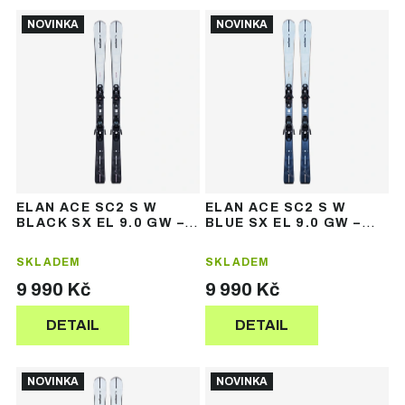
Ř
V
a
NOVINKA
NOVINKA
ý
z
p
e
i
n
s
í
p
p
r
r
o
o
d
d
u
u
ELAN ACE SC2 S W
ELAN ACE SC2 S W
k
k
BLACK SX EL 9.0 GW –
BLUE SX EL 9.0 GW –
t
t
dámské sjezdové lyže
dámské sjezdové lyže
ů
ů
SKLADEM
SKLADEM
9 990 Kč
9 990 Kč
DETAIL
DETAIL
NOVINKA
NOVINKA