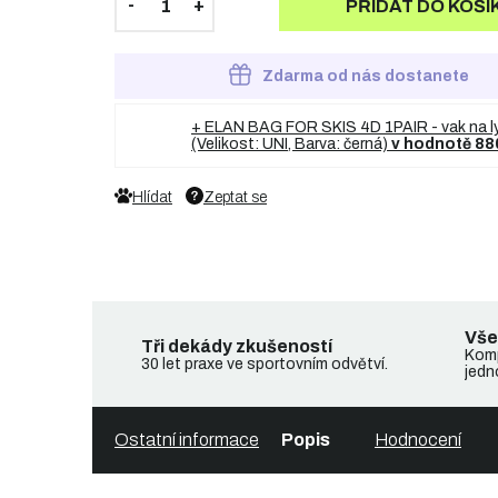
PŘIDAT DO KOŠÍ
Zdarma od nás dostanete
+ ELAN BAG FOR SKIS 4D 1PAIR - vak na l
(Velikost: UNI, Barva: černá)
v hodnotě 88
Hlídat
Zeptat se
Vše
Tři dekády zkušeností
Komp
30 let praxe ve sportovním odvětví.
jedn
Ostatní informace
Popis
Hodnocení