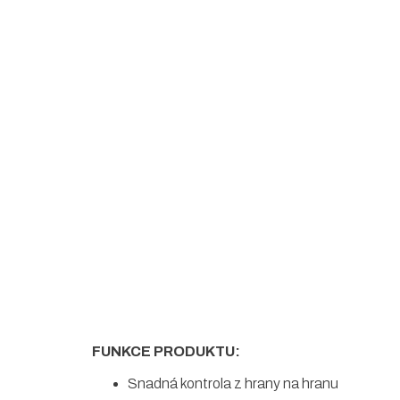
5
hvězdiček.
FUNKCE PRODUKTU:
Snadná kontrola z hrany na hranu