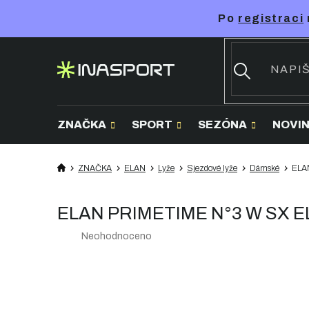
Přejít
Po
registraci
na
obsah
ZNAČKA
SPORT
SEZÓNA
NOVI
ZNAČKA
ELAN
Lyže
Sjezdové lyže
Dámské
ELAN
ELAN PRIMETIME N°3 W SX EL 9
Průměrné
Neohodnoceno
hodnocení
produktu
je
0,0
z