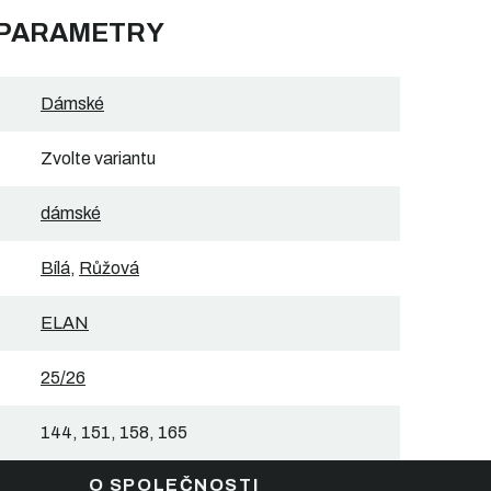
 PARAMETRY
Dámské
Zvolte variantu
dámské
Bílá
,
Růžová
ELAN
25/26
144, 151, 158, 165
O SPOLEČNOSTI