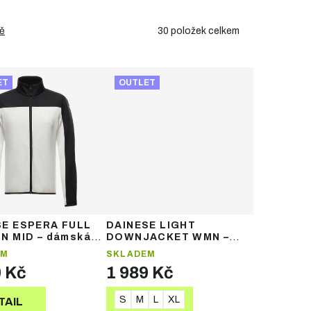
30
položek celkem
ě
ET
OUTLET
SE ESPERA FULL
DAINESE LIGHT
N MID – dámská
DOWNJACKET WMN –
ká mikina
dámská péřová bunda
EM
SKLADEM
0 Kč
1 989 Kč
S
M
L
XL
TAIL
DETAIL