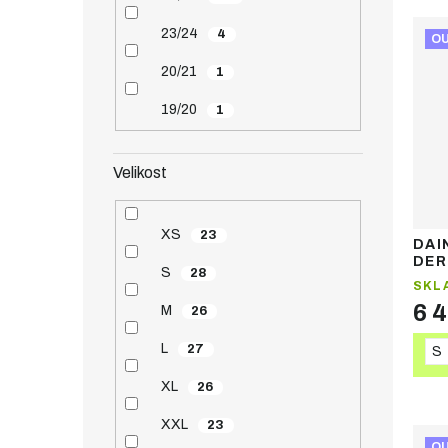
23/24
4
O
20/21
1
19/20
1
Velikost
XS
23
DAI
DER
S
28
JAC
SKL
lyž
6 
M
26
L
27
S
XL
26
XXL
23
O