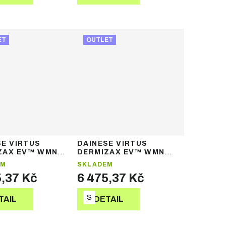
ET
OUTLET
SE VIRTUS
DAINESE VIRTUS
ZAX EV™ WMN
DERMIZAX EV™ WMN
T – dámská
JACKET – dámská
EM
SKLADEM
ká bunda
lyžařská bunda
5,37 Kč
6 475,37 Kč
S
TAIL
DETAIL