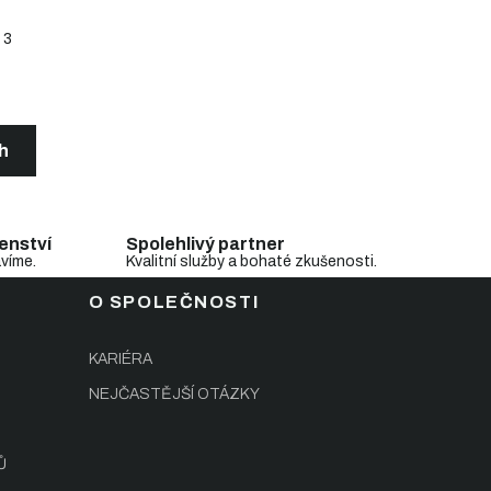
3
ch
enství
Spolehlivý partner
avíme.
Kvalitní služby a bohaté zkušenosti.
O SPOLEČNOSTI
KARIÉRA
NEJČASTĚJŠÍ OTÁZKY
Ů