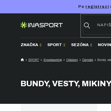
Přejít
Po
registraci
na
obsah
ZNAČKA
SPORT
SEZÓNA
NOVI
SPORT
Snowboarding
Oblečení
Dámské
Bundy, ves
BUNDY, VESTY, MIKIN
P