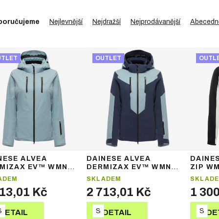
poručujeme
Nejlevnější
Nejdražší
Nejprodávanější
Abecedn
UTLET
OUTLET
OUTL
NESE ALVEA
DAINESE ALVEA
DAINE
MIZAX EV™ WMN
DERMIZAX EV™ WMN
ZIP WM
E READY JACKET –
CORE READY JACKET –
lyžařs
ADEM
SKLADEM
SKLAD
ská lyžařská bunda
dámská lyžařská bunda
713,01 Kč
2 713,01 Kč
1 30
S
S
S
DETAIL
DETAIL
DE