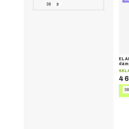
38
2
ELA
dám
SKL
4 
38