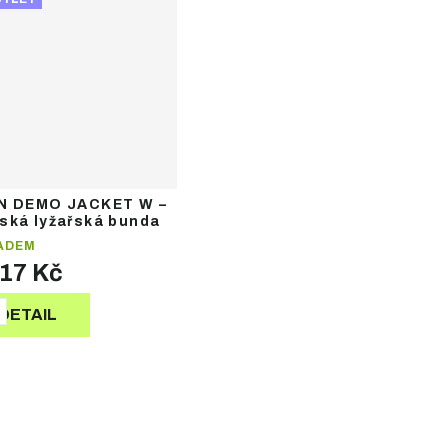
N DEMO JACKET W –
ská lyžařská bunda
ADEM
617 Kč
DETAIL