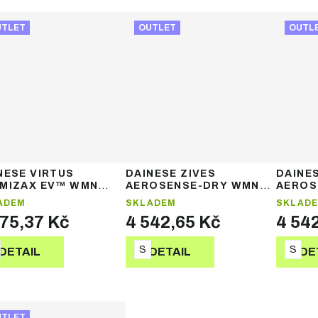
UTLET
OUTLET
OUTL
NESE VIRTUS
DAINESE ZIVES
DAINES
MIZAX EV™ WMN
AEROSENSE-DRY WMN
AEROS
KET – dámská
JACKET – dámská
JACKE
ADEM
SKLADEM
SKLAD
ařská bunda
lyžařská bunda
lyžařs
475,37 Kč
4 542,65 Kč
4 54
S
S
DETAIL
DETAIL
DE
UTLET