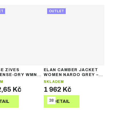
ET
OUTLET
E ZIVES
ELAN CAMBER JACKET
ENSE-DRY WMN
WOMEN NARDO GREY –
T – dámská
dámská lyžařská bunda
EM
SKLADEM
ká bunda
2,65 Kč
1 962 Kč
38
TAIL
DETAIL