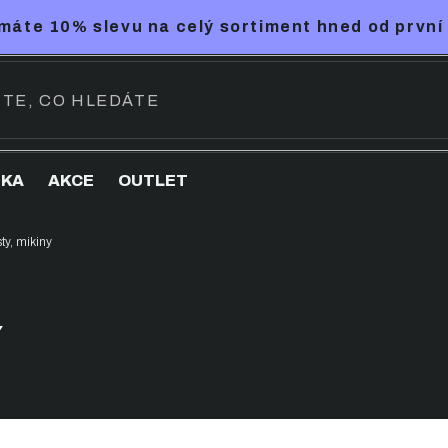
máte 10% slevu na celý sortiment hned od první
NKA
AKCE
OUTLET
ty, mikiny
Y