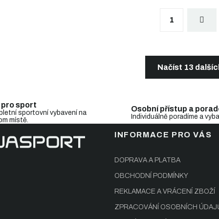
S
1
t
r
á
n
O
k
v
o
l
Načíst 13 další
v
á
á
d
n
a
í
c
 pro sport
Osobní přístup a porad
í
letní sportovní vybavení na
Individuálně poradíme a vyb
om místě.
p
r
INFORMACE PRO VÁS
v
k
y
DOPRAVA A PLATBA
v
OBCHODNÍ PODMÍNKY
ý
p
REKLAMACE A VRÁCENÍ ZBOŽÍ
i
s
ZPRACOVÁNÍ OSOBNÍCH ÚDAJ
u