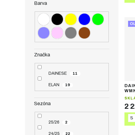
Barva
O
Značka
DAINESE
11
ELAN
19
DAI
WMN
lyža
SKL
Sezóna
2 
S
25/26
2
24/25
22