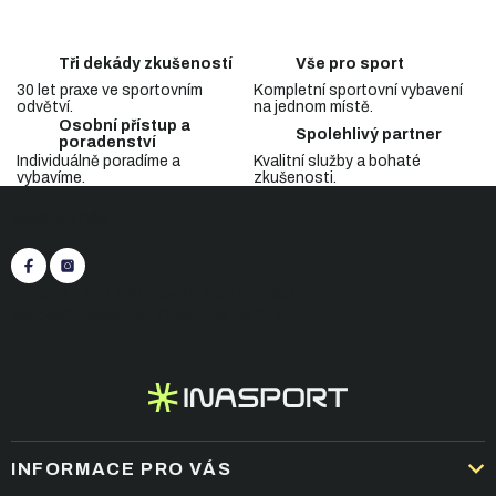
v
l
á
Tři dekády zkušeností
Vše pro sport
d
30 let praxe ve sportovním
Kompletní sportovní vybavení
a
odvětví.
na jednom místě.
c
Osobní přístup a
Spolehlivý partner
í
poradenství
p
Individuálně poradíme a
Kvalitní služby a bohaté
vybavíme.
zkušenosti.
r
Z
v
Sledujte nás
á
k
p
y
v
a
ý
t
+420 545 422 430
(Po-Pá: 9:00 - 15:30)
p
í
eshop@inasport.cz
Odpovíme do 24 h
i
s
u
INFORMACE PRO VÁS