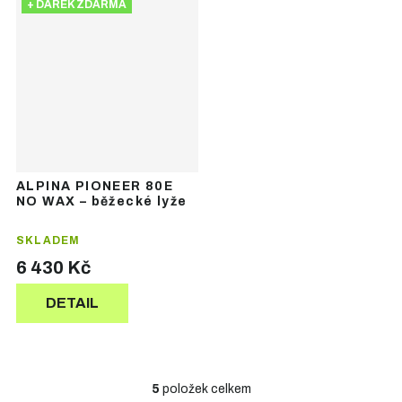
+ DÁREK ZDARMA
ALPINA PIONEER 80E
NO WAX – běžecké lyže
SKLADEM
6 430 Kč
DETAIL
5
položek celkem
O