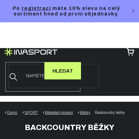
Přejít
Po
registraci
máte 10% slevu na celý
na
sortiment hned od první objednávky.
obsah
NÁ
KO
HLEDAT
Domů
SPORT
Běžecké lyžování
Běžky
Backcountry běžky
BACKCOUNTRY BĚŽKY