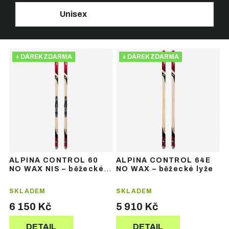
Unisex
Ř
V
a
+ DÁREK ZDARMA
+ DÁREK ZDARMA
ý
z
p
e
i
n
s
í
p
p
r
r
o
o
d
d
u
u
ALPINA CONTROL 60
ALPINA CONTROL 64E
k
k
NO WAX NIS – běžecké
NO WAX – běžecké lyže
t
t
lyže
ů
ů
SKLADEM
SKLADEM
6 150 Kč
5 910 Kč
DETAIL
DETAIL