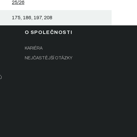
25/26
175, 186, 197, 208
O SPOLEČNOSTI
KARIÉRA
NEJČASTĚJŠÍ OTÁZKY
Ů