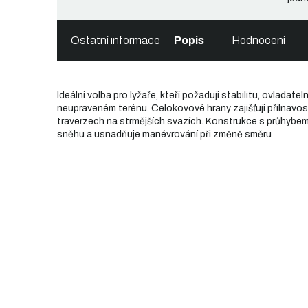
Ostatní informace
Popis
Hodnocení
Ideální volba pro lyžaře, kteří požadují stabilitu, ovladate
neupraveném terénu. Celokovové hrany zajišťují přilnavost
traverzech na strmějších svazích. Konstrukce s průhybem
sněhu a usnadňuje manévrování při změně směru