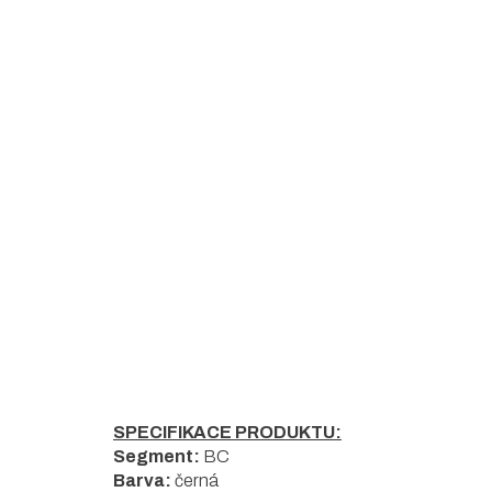
5
hvězdiček.
SPECIFIKACE PRODUKTU:
Segment:
BC
Barva:
černá