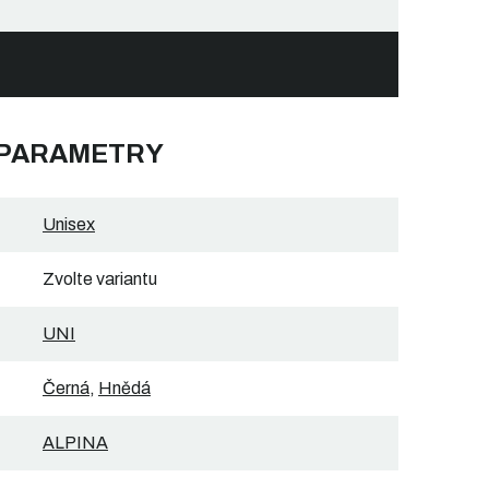
 PARAMETRY
Unisex
Zvolte variantu
UNI
Černá
,
Hnědá
ALPINA