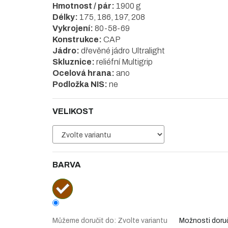
Hmotnost / pár:
1900 g
Délky:
175, 186, 197, 208
Vykrojení:
80-58-69
Konstrukce:
CAP
Jádro:
dřevěné jádro Ultralight
Skluznice:
reliéfní Multigrip
Ocelová hrana:
ano
Podložka NIS:
ne
VELIKOST
BARVA
Můžeme doručit do:
Zvolte variantu
Možnosti doru