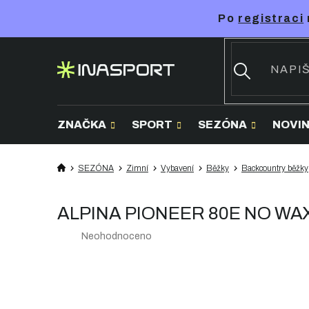
Přejít
Po
registraci
na
obsah
ZNAČKA
SPORT
SEZÓNA
NOVI
SEZÓNA
Zimní
Vybavení
Běžky
Backcountry běžky
ALPINA PIONEER 80E NO WAX 
Průměrné
Neohodnoceno
hodnocení
produktu
je
0,0
z