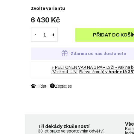
Zvolte variantu
6 430 Kč
PŘIDAT DO KOŠÍ
Zdarma od nás dostanete
+ PELTONEN VAK NA 1 PÁR LYŽÍ - vak na b
(Velikost: UNI, Barva: černá)
v hodnotě 35
Hlídat
Zeptat se
Vše
Tři dekády zkušeností
Komp
30 let praxe ve sportovním odvětví.
jedn