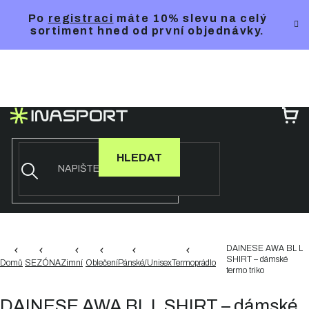
Přejít
Po
registraci
máte 10% slevu na celý
na
sortiment hned od první objednávky.
obsah
NÁ
KO
HLEDAT
DAINESE AWA BL L
SHIRT – dámské
Domů
SEZÓNA
Zimní
Oblečení
Pánské/Unisex
Termoprádlo
termo triko
DAINESE AWA BL L SHIRT – dámské