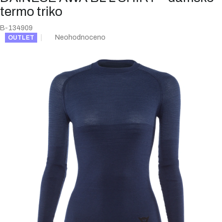
termo triko
B-134909
Průměrné
Neohodnoceno
OUTLET
hodnocení
produktu
je
0,0
z
5
hvězdiček.