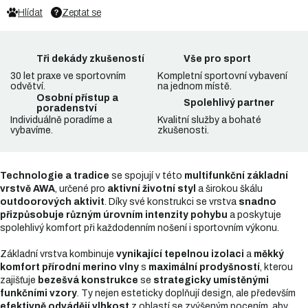
Hlídat
Zeptat se
Tři dekády zkušeností
Vše pro sport
30 let praxe ve sportovním
Kompletní sportovní vybavení
odvětví.
na jednom místě.
Osobní přístup a
Spolehlivý partner
poradenství
Individuálně poradíme a
Kvalitní služby a bohaté
vybavíme.
zkušenosti.
Technologie a tradice
se spojují v této
multifunkční základní
vrstvě AWA
, určené pro
aktivní životní styl
a širokou škálu
outdoorových aktivit
. Díky své konstrukci se vrstva
snadno
přizpůsobuje různým úrovním intenzity pohybu
a poskytuje
spolehlivý komfort při každodenním nošení i sportovním výkonu.
Základní vrstva kombinuje
vynikající tepelnou izolaci
a
měkký
komfort přírodní merino vlny
s
maximální prodyšností
, kterou
zajišťuje
bezešvá konstrukce
se
strategicky umístěnými
funkčními vzory
. Ty nejen esteticky doplňují design, ale především
efektivně odvádějí vlhkost
z oblastí se zvýšeným pocením, aby