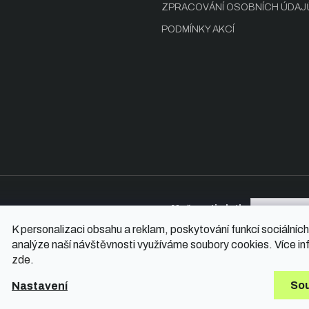
s
ZPRACOVÁNÍ OSOBNÍCH ÚDAJ
u
PODMÍNKY AKCÍ
Možnosti platby
K personalizaci obsahu a reklam, poskytování funkcí sociálních
analýze naší návštěvnosti využíváme soubory cookies. Více in
zde
.
hrazena.
So
Nastavení
Vytvořil Shop