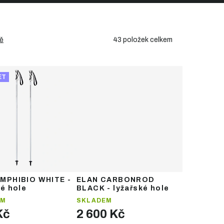
43
položek celkem
ě
ET
MPHIBIO WHITE -
ELAN CARBONROD
ké hole
BLACK - lyžařské hole
EM
SKLADEM
Kč
2 600 Kč