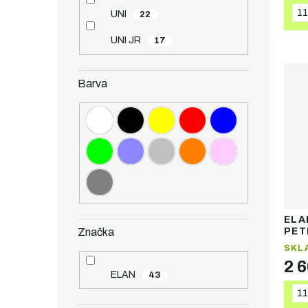
11
UNI
22
UNI JR
17
Barva
ELA
Značka
PET
SKL
2 
ELAN
43
11