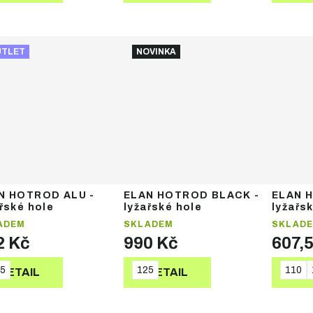
UTLET
NOVINKA
N HOTROD ALU -
ELAN HOTROD BLACK -
ELAN 
řské hole
lyžařské hole
lyžařs
ADEM
SKLADEM
SKLAD
2 Kč
990 Kč
607,
5
125
110
DETAIL
DETAIL
DE