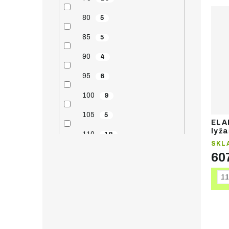
13/14
1
80
5
85
5
90
4
95
6
100
9
105
5
ELA
lyža
110
18
SKL
115
13
60
120
13
11
125
19
130
15