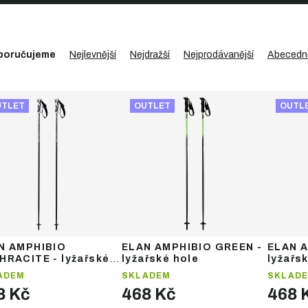
poručujeme
Nejlevnější
Nejdražší
Nejprodávanější
Abecedn
UTLET
OUTLET
OUTL
N AMPHIBIO
ELAN AMPHIBIO GREEN -
ELAN A
HRACITE - lyžařské
lyžařské hole
lyžařs
e
ADEM
SKLADEM
SKLAD
8 Kč
468 Kč
468 