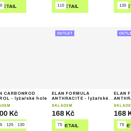
0
110
135
DETAIL
DETAIL
DE
OUTLET
OUTL
N CARBONROD
ELAN FORMULA
ELAN 
ROL - lyžařské hole
ANTHRACITE - lyžařské
ANTHRA
hole
hole
ADEM
SKLADEM
SKLAD
600 Kč
168 Kč
168 
5
125
130
75
75
DETAIL
DETAIL
DE