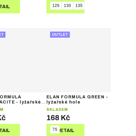
125
130
135
TAIL
DETAIL
ET
OUTLET
FORMULA
ELAN FORMULA GREEN -
CITE - lyžařské
lyžařské hole
EM
SKLADEM
Kč
168 Kč
75
TAIL
DETAIL