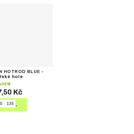
N HOTROD BLUE -
řské hole
ADEM
7,50 Kč
5
135
DETAIL