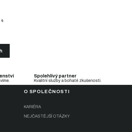
4
ch
enství
Spolehlivý partner
avíme.
Kvalitní služby a bohaté zkušenosti.
O SPOLEČNOSTI
KARIÉRA
NEJČASTĚJŠÍ OTÁZKY