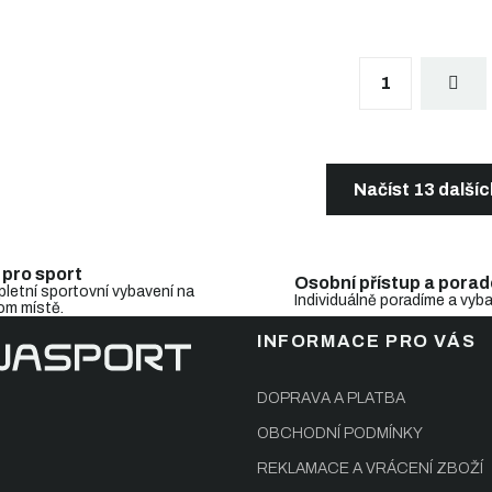
S
1
t
r
á
n
O
k
v
o
l
Načíst 13 další
v
á
á
d
n
a
í
c
 pro sport
Osobní přístup a porad
í
letní sportovní vybavení na
Individuálně poradíme a vyb
om místě.
p
r
INFORMACE PRO VÁS
v
k
y
DOPRAVA A PLATBA
v
OBCHODNÍ PODMÍNKY
ý
p
REKLAMACE A VRÁCENÍ ZBOŽÍ
i