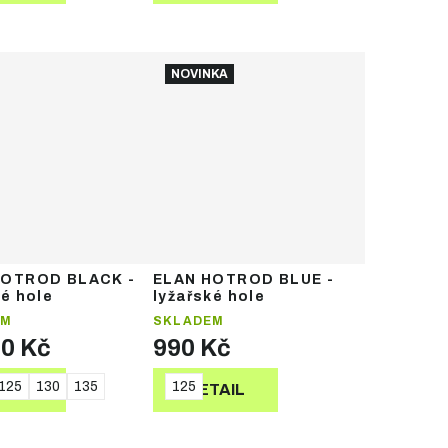
NOVINKA
HOTROD BLACK -
ELAN HOTROD BLUE -
ké hole
lyžařské hole
EM
SKLADEM
50 Kč
990 Kč
125
130
135
125
TAIL
DETAIL