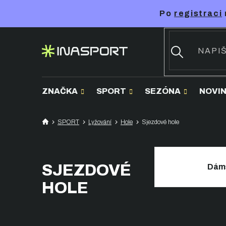
Přejít
Po
registraci
na
obsah
ZNAČKA
SPORT
SEZÓNA
NOVI
SPORT
Lyžování
Hole
Sjezdové hole
SJEZDOVÉ
Dám
HOLE