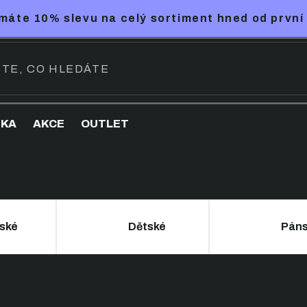
máte 10% slevu na celý sortiment hned od první
NKA
AKCE
OUTLET
ské
Dětské
Pán