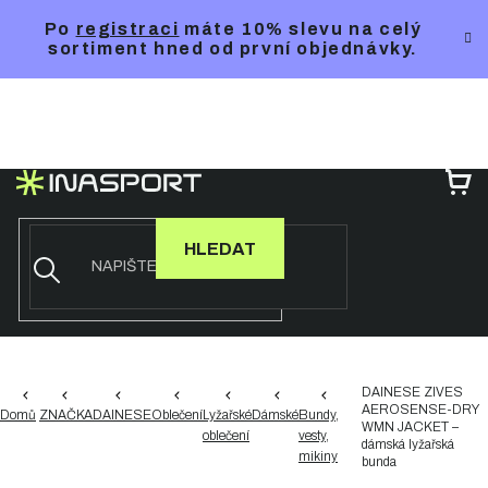
Přejít
Po
registraci
máte 10% slevu na celý
na
sortiment hned od první objednávky.
obsah
NÁ
KO
HLEDAT
DAINESE ZIVES
AEROSENSE-DRY
Domů
ZNAČKA
DAINESE
Oblečení
Lyžařské
Dámské
Bundy,
WMN JACKET –
oblečení
vesty,
dámská lyžařská
mikiny
bunda