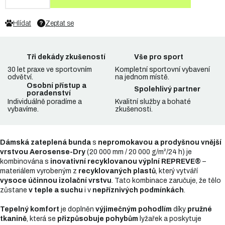
Hlídat
Zeptat se
Tři dekády zkušeností
Vše pro sport
30 let praxe ve sportovním
Kompletní sportovní vybavení
odvětví.
na jednom místě.
Osobní přístup a
Spolehlivý partner
poradenství
Individuálně poradíme a
Kvalitní služby a bohaté
vybavíme.
zkušenosti.
Dámská zateplená bunda
s
nepromokavou a prodyšnou vnější
vrstvou Aerosense-Dry
(20 000 mm / 20 000 g/m²/24 h) je
kombinována s
inovativní recyklovanou výplní REPREVE®
–
materiálem vyrobeným z
recyklovaných plastů
, který vytváří
vysoce účinnou izolační vrstvu
. Tato kombinace zaručuje, že tělo
zůstane
v teple a suchu
i v
nepříznivých podmínkách
.
Tepelný komfort
je doplněn
výjimečným pohodlím
díky
pružné
tkanině
, která se
přizpůsobuje pohybům
lyžařek a poskytuje