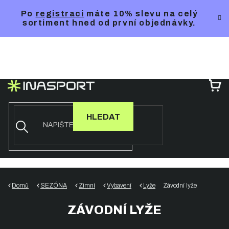
Přejít
Po
registraci
máte 10% slevu na celý
na
sortiment hned od první objednávky.
obsah
NÁ
KO
HLEDAT
Domů
SEZÓNA
Zimní
Vybavení
Lyže
Závodní lyže
ZÁVODNÍ LYŽE