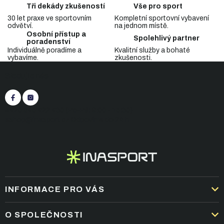
c
á
Tři dekády zkušeností
Vše pro sport
n
í
í
30 let praxe ve sportovním
Kompletní sportovní vybavení
p
odvětví.
na jednom místě.
r
Osobní přístup a
v
Spolehlivý partner
poradenství
k
Individuálně poradíme a
Kvalitní služby a bohaté
y
vybavíme.
zkušenosti.
Z
v
Sledujte nás
á
ý
p
p
i
a
s
t
+420 545 422 430
(Po-Pá: 9:00 - 15:30)
u
í
eshop@inasport.cz
Odpovíme do 24 h
INFORMACE PRO VÁS
DOPRAVA A PLATBA
O SPOLEČNOSTI