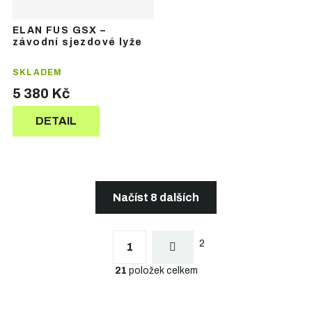
ELAN FUS GSX –
závodní sjezdové lyže
SKLADEM
5 380 Kč
DETAIL
Načíst 8 dalších
S
t
O
r
2
v
1
á
l
n
21
položek celkem
á
k
d
o
a
v