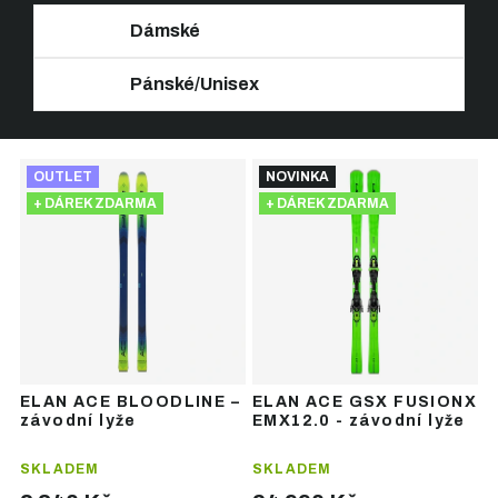
Dámské
Pánské/Unisex
Ř
V
a
OUTLET
NOVINKA
ý
z
+ DÁREK ZDARMA
+ DÁREK ZDARMA
p
e
i
n
s
í
p
p
r
r
o
o
d
d
u
u
ELAN ACE BLOODLINE –
ELAN ACE GSX FUSIONX
k
k
závodní lyže
EMX12.0 - závodní lyže
t
t
ů
ů
SKLADEM
SKLADEM