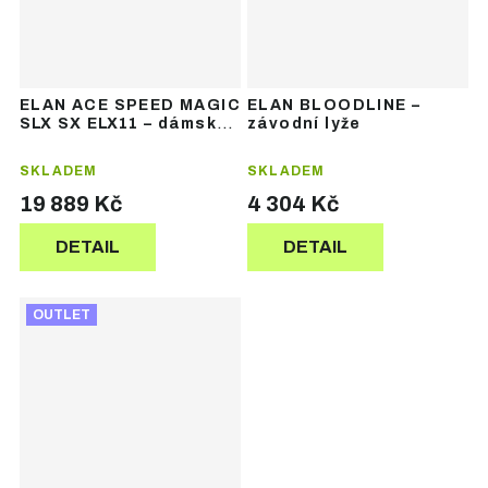
ELAN ACE SPEED MAGIC
ELAN BLOODLINE –
SLX SX ELX11 – dámské
závodní lyže
závodní lyže
SKLADEM
SKLADEM
19 889 Kč
4 304 Kč
DETAIL
DETAIL
OUTLET