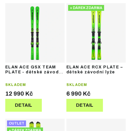
Ř
V
a
+ DÁREK ZDARMA
ý
z
p
e
i
n
s
í
p
p
r
r
o
o
d
d
u
u
ELAN ACE GSX TEAM
ELAN ACE RCX PLATE –
k
k
PLATE - dětské závodní
dětské závodní lyže
t
t
lyže
ů
ů
SKLADEM
SKLADEM
12 990 Kč
6 990 Kč
DETAIL
DETAIL
OUTLET
+ DÁREK ZDARMA