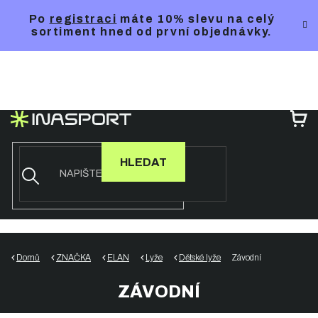
Přejít
Po
registraci
máte 10% slevu na celý
na
sortiment hned od první objednávky.
obsah
NÁ
KO
HLEDAT
Domů
ZNAČKA
ELAN
Lyže
Dětské lyže
Závodní
ZÁVODNÍ