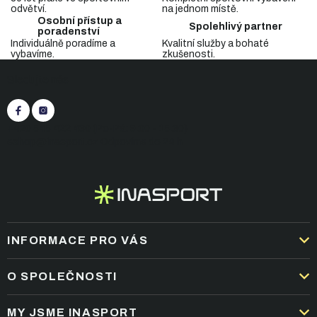
a
odvětví.
na jednom místě.
c
Osobní přístup a
Spolehlivý partner
í
poradenství
p
Individuálně poradíme a
Kvalitní služby a bohaté
vybavíme.
zkušenosti.
r
Z
v
Sledujte nás
á
k
p
y
v
a
ý
t
+420 545 422 430
(Po-Pá: 9:00 - 15:30)
p
í
eshop@inasport.cz
Odpovíme do 24 h
i
s
u
INFORMACE PRO VÁS
DOPRAVA A PLATBA
O SPOLEČNOSTI
OBCHODNÍ PODMÍNKY
KARIÉRA
MY JSME INASPORT
REKLAMACE A VRÁCENÍ ZBOŽÍ