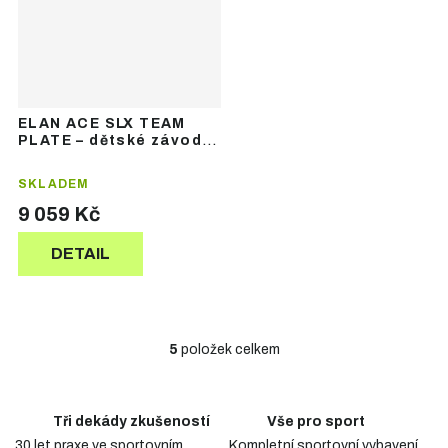
ELAN ACE SLX TEAM
PLATE – dětské závodní
lyže
SKLADEM
9 059 Kč
DETAIL
5
položek celkem
O
v
l
á
Tři dekády zkušeností
Vše pro sport
d
30 let praxe ve sportovním
Kompletní sportovní vybavení