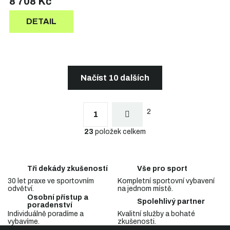
8 708 Kč
DETAIL
Načíst 10 dalších
S
t
O
r
2
v
1
á
l
n
23
položek celkem
á
k
d
o
a
v
c
á
Tři dekády zkušeností
Vše pro sport
n
í
í
30 let praxe ve sportovním
Kompletní sportovní vybavení
p
odvětví.
na jednom místě.
r
Osobní přístup a
v
Spolehlivý partner
poradenství
k
Individuálně poradíme a
Kvalitní služby a bohaté
y
vybavíme.
zkušenosti.