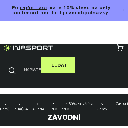
Přejít
Po
registraci
máte 10% slevu na celý
na
sortiment hned od první objednávky.
obsah
NÁ
KO
HLEDAT
Běžecká lyžařská
Závodní
Domů
ZNAČKA
ALPINA
Obuv
obuv
Unisex
ZÁVODNÍ