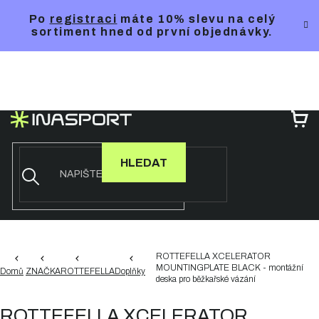
Přejít
Po
registraci
máte 10% slevu na celý
na
sortiment hned od první objednávky.
obsah
NÁ
KO
HLEDAT
ROTTEFELLA XCELERATOR
MOUNTINGPLATE BLACK - montážní
Domů
ZNAČKA
ROTTEFELLA
Doplňky
deska pro běžkařské vázání
ROTTEFELLA XCELERATOR