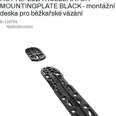
MOUNTINGPLATE BLACK - montážní
deska pro běžkařské vázání
B-118754
Průměrné
Neohodnoceno
hodnocení
produktu
je
0,0
z
5
hvězdiček.