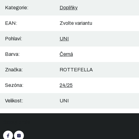
Kategorie
:
Doplňky
EAN
:
Zvolte variantu
Pohlaví
:
UNI
Barva
:
Černá
Značka
:
ROTTEFELLA
Sezóna
:
24/25
Velikost
:
UNI
Z
Sledujte nás
á
p
a