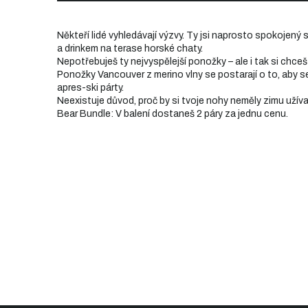
Někteří lidé vyhledávají výzvy. Ty jsi naprosto spokojen
a drinkem na terase horské chaty.
Nepotřebuješ ty nejvyspělejší ponožky – ale i tak si chceš 
Ponožky Vancouver z merino vlny se postarají o to, aby ses
apres-ski párty.
Neexistuje důvod, proč by si tvoje nohy neměly zimu užívat
Bear Bundle: V balení dostaneš 2 páry za jednu cenu.