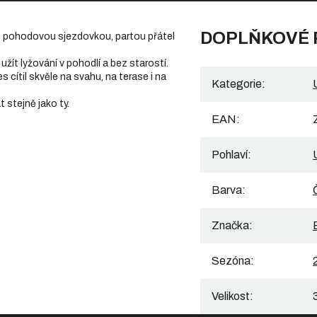
DOPLŇKOVÉ
ý s pohodovou sjezdovkou, partou přátel
užít lyžování v pohodlí a bez starostí.
 cítil skvěle na svahu, na terase i na
Kategorie
:
 stejně jako ty.
EAN
:
Pohlaví
:
Barva
:
Značka
:
Sezóna
:
Velikost
: