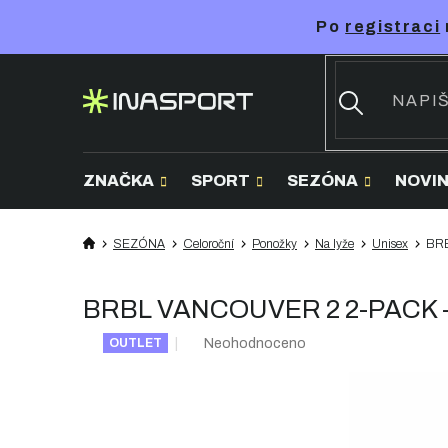
Přejít
Po
registraci
na
obsah
ZNAČKA
SPORT
SEZÓNA
NOVI
SEZÓNA
Celoroční
Ponožky
Na lyže
Unisex
BRB
BRBL VANCOUVER 2 2-PACK - 
Průměrné
Neohodnoceno
OUTLET
hodnocení
produktu
je
0,0
z