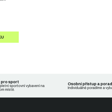
KU
 pro sport
Osobní přístup a pora
letní sportovní vybavení na
Individuálně poradíme a vyb
om místě.