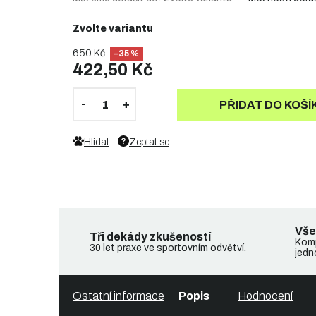
Zvolte variantu
650 Kč
–35 %
422,50 Kč
PŘIDAT DO KOŠÍ
Hlídat
Zeptat se
Vše
Tři dekády zkušeností
Komp
30 let praxe ve sportovním odvětví.
jedn
Ostatní informace
Popis
Hodnocení