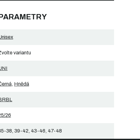
 PARAMETRY
Unisex
Zvolte variantu
UNI
Černá
,
Hnědá
BRBL
25/26
35-38, 39-42, 43-46, 47-48