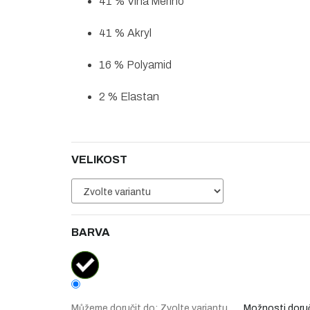
41 % Vlna Merino
41 % Akryl
16 % Polyamid
2 % Elastan
VELIKOST
BARVA
Můžeme doručit do:
Zvolte variantu
Možnosti doru