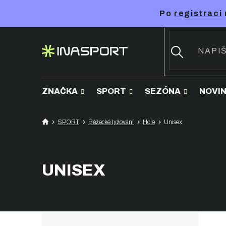
Přejít
Po
registraci
na
obsah
ZNAČKA
SPORT
SEZÓNA
NOVI
SPORT
Běžecké lyžování
Hole
Unisex
UNISEX
P