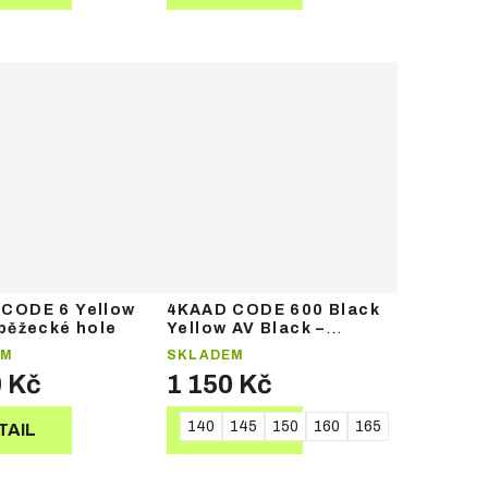
CODE 6 Yellow
4KAAD CODE 600 Black
 běžecké hole
Yellow AV Black –
běžecké hole
EM
SKLADEM
0 Kč
1 150 Kč
0
165
170
175
140
145
150
160
165
TAIL
DETAIL