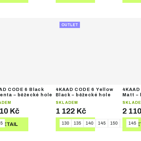
OUTLET
AD CODE 6 Black
4KAAD CODE 6 Yellow
4KAAD 
enta – běžecké hole
Black – běžecké hole
Matt –
ADEM
SKLADEM
SKLAD
110 Kč
1 122 Kč
2 11
45
130
135
140
145
150
155
145
16
DETAIL
DETAIL
DE