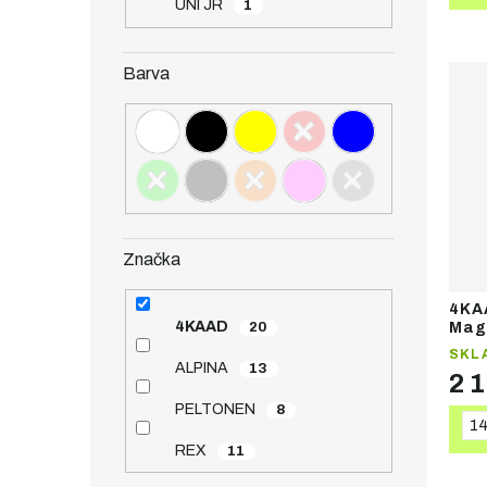
UNI JR
1
Barva
Značka
4KA
4KAAD
20
Mag
SKL
ALPINA
13
2 
PELTONEN
8
1
REX
11