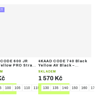
ET
 CODE 600 JR
4KAAD CODE 740 Black
Yellow PRO Strap –
Yellow AV Black –
ské běžecké hole
běžecké hole
EM
SKLADEM
Kč
1 570 Kč
0
5
165
100
105
110
115
120
130
130
135
140
150
160
170
175
TAIL
DETAIL