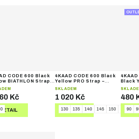
OUTL
AD CODE 600 Black
4KAAD CODE 600 Black
4KAAD
low BIATHLON Strap –
Yellow PRO Strap –
Black 
ecké hole
běžecké hole
junior
ADEM
SKLADEM
SKLAD
060 Kč
1 020 Kč
480 
40
130
135
140
145
150
155
90
16
9
DETAIL
DETAIL
DE