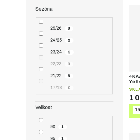
Sezóna
25/26
9
24/25
2
23/24
3
22/23
0
21/22
6
4KA
Yel
běž
17/18
0
SKL
1 
Velikost
1
90
1
95
1