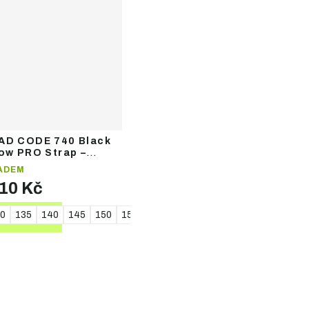
AD CODE 740 Black
low PRO Strap –
ecké hole
ADEM
210 Kč
0
135
140
145
150
155
160
165
170
175
DETAIL