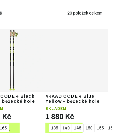
20
položek celkem
ě
CODE 4 Black
4KAAD CODE 4 Blue
– běžecké hole
Yellow – běžecké hole
EM
SKLADEM
0 Kč
1 880 Kč
0
165
165
170
175
135
140
145
150
155
160
165
TAIL
DETAIL