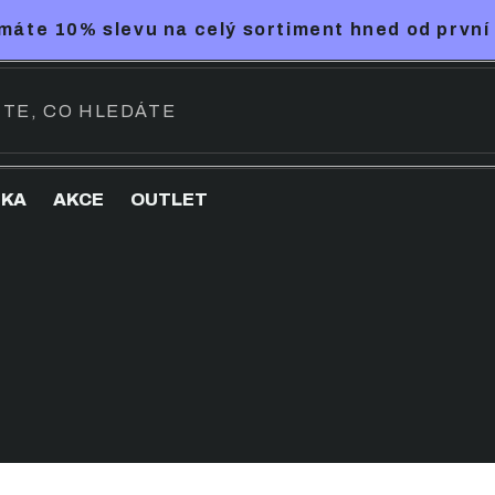
máte 10% slevu na celý sortiment hned od první
NKA
AKCE
OUTLET