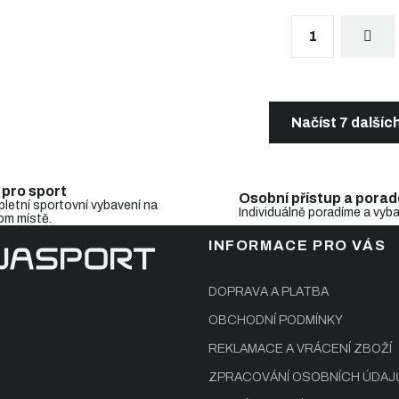
S
1
t
r
á
n
O
k
v
o
l
Načíst 7 dalšíc
v
á
á
d
n
a
í
c
 pro sport
Osobní přístup a porad
í
letní sportovní vybavení na
Individuálně poradíme a vyb
om místě.
p
r
INFORMACE PRO VÁS
v
k
y
DOPRAVA A PLATBA
v
OBCHODNÍ PODMÍNKY
ý
p
REKLAMACE A VRÁCENÍ ZBOŽÍ
i
s
ZPRACOVÁNÍ OSOBNÍCH ÚDAJ
u