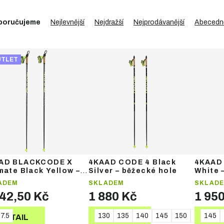
poručujeme
Nejlevnější
Nejdražší
Nejprodávanější
Abecedn
UTLET
AD BLACKCODE X
4KAAD CODE 4 Black
4KAAD 
mate Black Yellow –
Silver – běžecké hole
White 
ecké hole
ADEM
SKLADEM
SKLAD
142,50 Kč
1 880 Kč
1 95
7.5
130
135
140
145
150
155
145
16
DETAIL
DETAIL
DE