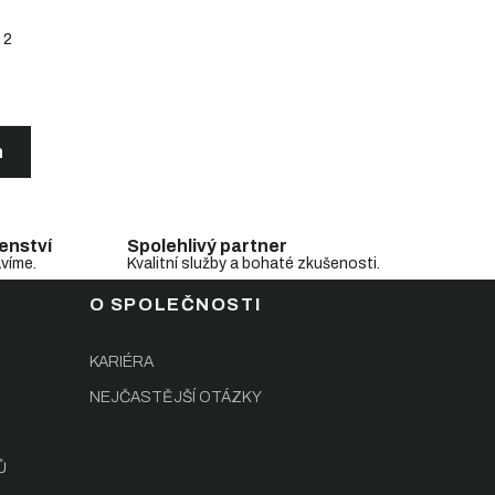
2
h
enství
Spolehlivý partner
avíme.
Kvalitní služby a bohaté zkušenosti.
O SPOLEČNOSTI
KARIÉRA
NEJČASTĚJŠÍ OTÁZKY
Ů