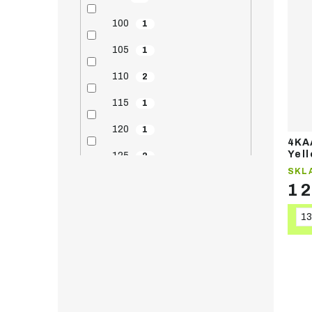
100
1
105
1
110
2
115
1
120
1
4KA
Yel
125
2
běž
SKL
130
10
1 
135
11
13
140
11
145
13
147.5
1