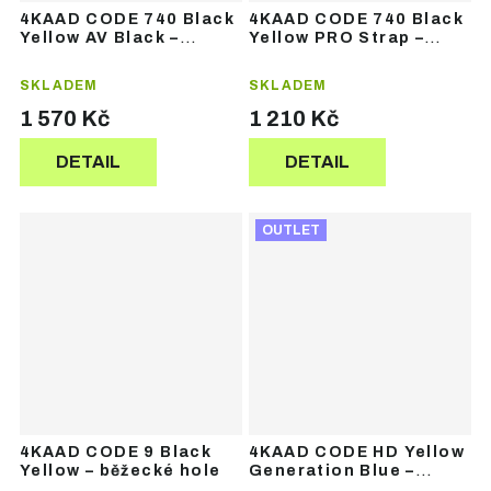
4KAAD CODE 740 Black
4KAAD CODE 740 Black
Yellow AV Black –
Yellow PRO Strap –
běžecké hole
běžecké hole
SKLADEM
SKLADEM
1 570 Kč
1 210 Kč
DETAIL
DETAIL
OUTLET
4KAAD CODE 9 Black
4KAAD CODE HD Yellow
Yellow – běžecké hole
Generation Blue –
běžecké hole