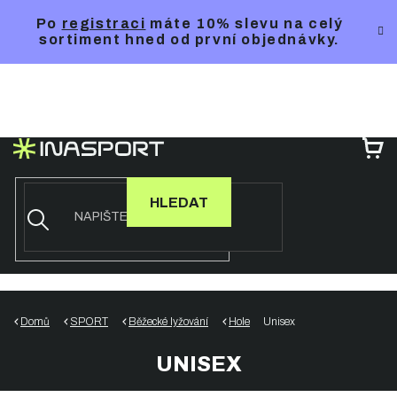
Přejít
Po
registraci
máte 10% slevu na celý
na
sortiment hned od první objednávky.
obsah
NÁ
KO
HLEDAT
Domů
SPORT
Běžecké lyžování
Hole
Unisex
UNISEX