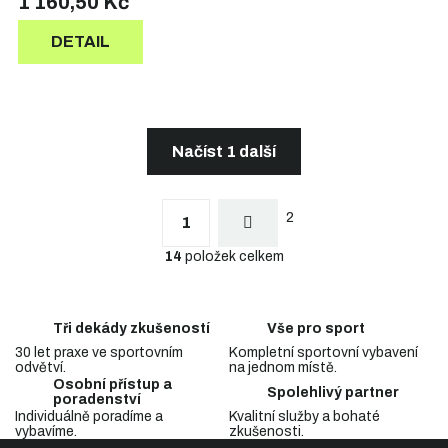
1 160,50 Kč
DETAIL
Načíst 1 další
S
t
O
r
2
v
1
á
l
n
14
položek celkem
á
k
d
o
a
v
c
á
Tři dekády zkušeností
Vše pro sport
n
í
í
30 let praxe ve sportovním
Kompletní sportovní vybavení
p
odvětví.
na jednom místě.
r
Osobní přístup a
v
Spolehlivý partner
poradenství
k
Individuálně poradíme a
Kvalitní služby a bohaté
y
vybavíme.
zkušenosti.