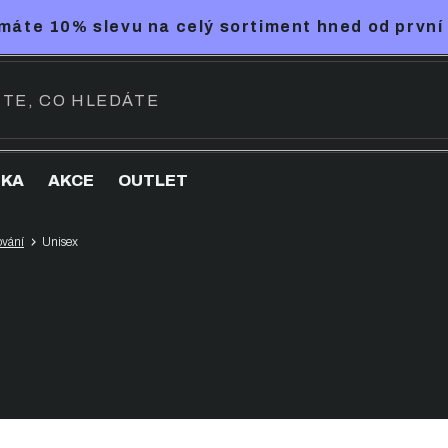
máte 10% slevu na celý sortiment hned od první
NKA
AKCE
OUTLET
ování
Unisex