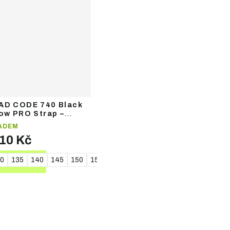
AD CODE 740 Black
low PRO Strap –
ecké hole
ADEM
210 Kč
0
135
140
145
150
155
160
165
170
175
DETAIL