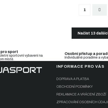
S
1
t
r
á
n
O
k
v
o
l
Načíst 13 další
v
á
á
d
n
a
í
c
 pro sport
Osobní přístup a porad
í
letní sportovní vybavení na
Individuálně poradíme a vyb
om místě.
p
r
INFORMACE PRO VÁS
v
k
y
DOPRAVA A PLATBA
v
OBCHODNÍ PODMÍNKY
ý
p
REKLAMACE A VRÁCENÍ ZBOŽÍ
i
s
ZPRACOVÁNÍ OSOBNÍCH ÚDAJ
u