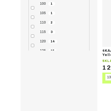
100
1
105
1
110
2
115
3
120
14
125
4KA
15
Yel
běž
130
30
SKL
1 
135
32
13
140
31
145
33
147.5
1
150
33