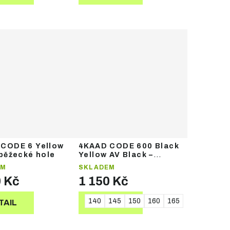
CODE 6 Yellow
4KAAD CODE 600 Black
 běžecké hole
Yellow AV Black –
běžecké hole
EM
SKLADEM
0 Kč
1 150 Kč
0
165
170
175
140
145
150
160
165
TAIL
DETAIL