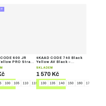
ET
 CODE 600 JR
4KAAD CODE 740 Black
Yellow PRO Strap –
Yellow AV Black –
ské běžecké hole
běžecké hole
EM
SKLADEM
Kč
1 570 Kč
0
5
165
100
105
110
115
120
130
130
135
140
150
160
170
175
TAIL
DETAIL