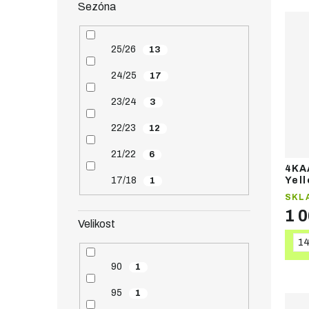
Sezóna
25/26
13
24/25
17
23/24
3
22/23
12
21/22
6
4KA
17/18
Yel
1
běž
SKL
1 
Velikost
1
90
1
95
1