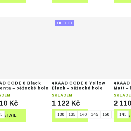
OUTLET
AD CODE 6 Black
4KAAD CODE 6 Yellow
4KAAD 
enta – běžecké hole
Black – běžecké hole
Matt –
ADEM
SKLADEM
SKLAD
110 Kč
1 122 Kč
2 11
45
130
135
140
145
150
155
145
16
DETAIL
DETAIL
DE