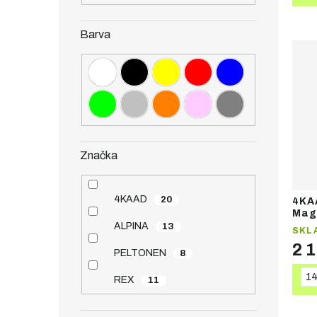
Barva
Značka
4KAAD
20
4KA
Mag
ALPINA
13
SKL
2 
PELTONEN
8
1
REX
11