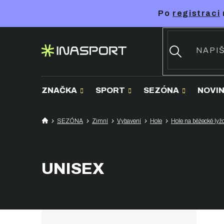
Přejít
Po
registraci
na
obsah
ZNAČKA
SPORT
SEZÓNA
NOVI
SEZÓNA
Zimní
Vybavení
Hole
Hole na běžecké lyž
UNISEX
P