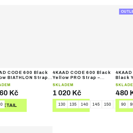
OUTL
AD CODE 600 Black
4KAAD CODE 600 Black
4KAAD
low BIATHLON Strap –
Yellow PRO Strap –
Black 
ecké hole
běžecké hole
junior
ADEM
SKLADEM
SKLAD
060 Kč
1 020 Kč
480 
40
130
135
140
145
150
155
90
16
9
DETAIL
DETAIL
DE