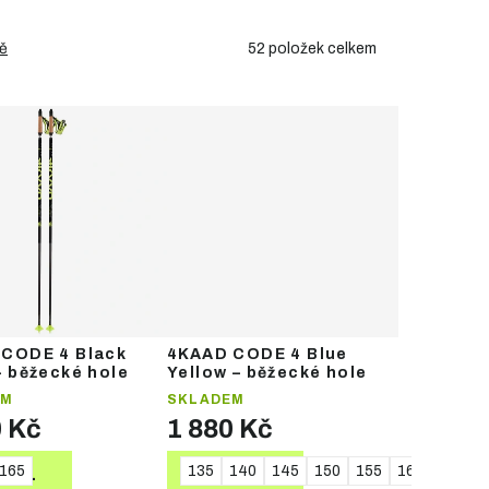
52
položek celkem
ě
CODE 4 Black
4KAAD CODE 4 Blue
– běžecké hole
Yellow – běžecké hole
EM
SKLADEM
0 Kč
1 880 Kč
0
165
165
170
175
135
140
145
150
155
160
165
TAIL
DETAIL