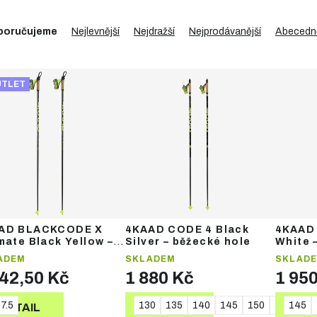
poručujeme
Nejlevnější
Nejdražší
Nejprodávanější
Abecedn
UTLET
AD BLACKCODE X
4KAAD CODE 4 Black
4KAAD 
mate Black Yellow –
Silver – běžecké hole
White 
ecké hole
ADEM
SKLADEM
SKLAD
142,50 Kč
1 880 Kč
1 95
7.5
130
135
140
145
150
155
145
16
DETAIL
DETAIL
DE