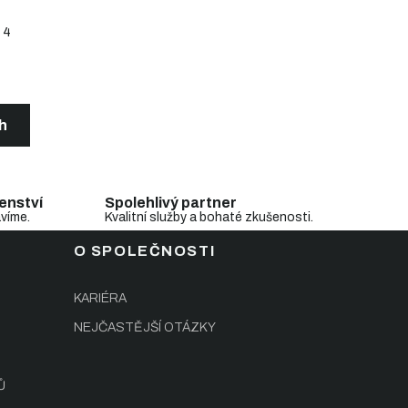
4
ch
enství
Spolehlivý partner
avíme.
Kvalitní služby a bohaté zkušenosti.
O SPOLEČNOSTI
KARIÉRA
NEJČASTĚJŠÍ OTÁZKY
Ů