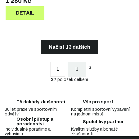
1 280 Kč
DETAIL
Načíst 13 dalších
S
t
O
r
3
v
1
á
l
n
27
položek celkem
á
k
d
o
a
v
c
á
Tři dekády zkušeností
Vše pro sport
n
í
í
30 let praxe ve sportovním
Kompletní sportovní vybavení
p
odvětví.
na jednom místě.
r
Osobní přístup a
v
Spolehlivý partner
poradenství
k
Individuálně poradíme a
Kvalitní služby a bohaté
y
vybavíme.
zkušenosti.