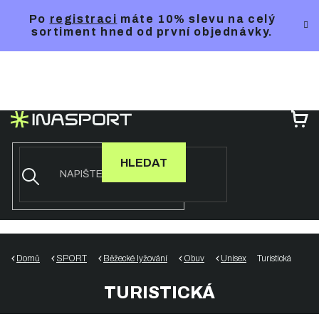
Přejít
Po
registraci
máte 10% slevu na celý
na
sortiment hned od první objednávky.
obsah
NÁ
KO
HLEDAT
Domů
SPORT
Běžecké lyžování
Obuv
Unisex
Turistická
TURISTICKÁ