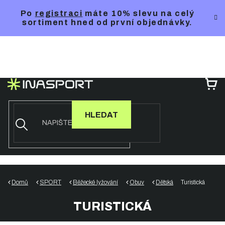
Přejít
Po
registraci
máte 10% slevu na celý
na
sortiment hned od první objednávky.
obsah
NÁ
KO
HLEDAT
Domů
SPORT
Běžecké lyžování
Obuv
Dětská
Turistická
TURISTICKÁ