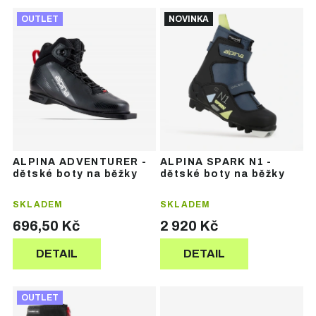
Ř
V
a
OUTLET
NOVINKA
ý
z
p
e
i
n
s
í
p
p
r
r
o
o
d
d
u
u
ALPINA ADVENTURER -
ALPINA SPARK N1 -
k
k
dětské boty na běžky
dětské boty na běžky
t
t
ů
ů
SKLADEM
SKLADEM
696,50 Kč
2 920 Kč
DETAIL
DETAIL
OUTLET