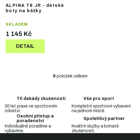
ALPINA T8 JR - dětské
boty na běžky
SKLADEM
1 145 Kč
DETAIL
9
položek celkem
O
v
l
á
Tři dekády zkušeností
Vše pro sport
d
30 let praxe ve sportovním
Kompletní sportovní vybavení
a
odvětví.
na jednom místě.
c
Osobní přístup a
Spolehlivý partner
í
poradenství
p
Individuálně poradíme a
Kvalitní služby a bohaté
vybavíme.
zkušenosti.
r
Z
v