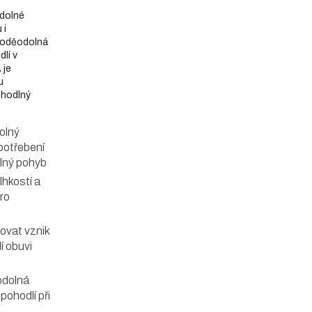
odolné
 i
 voděodolná
lí v
 je
u
ohodlný
dolný
potřebení
dlný pohyb
lhkostí a
ro
vat vznik
í obuvi
odolná
pohodlí při