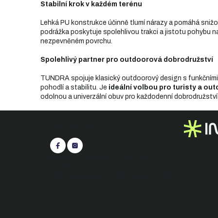
Stabilní krok v každém terénu
Lehká PU konstrukce účinně tlumí nárazy a pomáhá snižov
podrážka poskytuje spolehlivou trakci a jistotu pohybu n
nezpevněném povrchu.
Spolehlivý partner pro outdoorová dobrodružství
TUNDRA spojuje klasický outdoorový design s funkčními
pohodlí a stabilitu. Je
ideální volbou pro turisty a o
odolnou a univerzální obuv pro každodenní dobrodružství 
Z
Sledujte nás
á
p
a
t
+420 545 422 430
(Po-Pá: 9:00 -
í
15:30)
eshop@inasport.cz
Odpovíme do 24 h