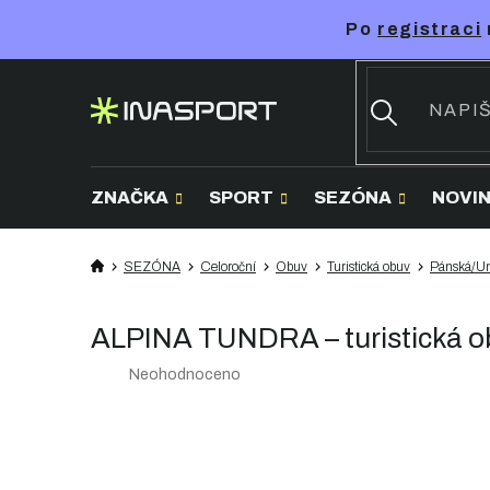
Přejít
Po
registraci
na
obsah
ZNAČKA
SPORT
SEZÓNA
NOVI
SEZÓNA
Celoroční
Obuv
Turistická obuv
Pánská/Un
ALPINA TUNDRA – turistická o
Průměrné
Neohodnoceno
hodnocení
produktu
je
0,0
z