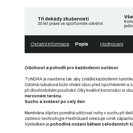
Vše
Tři dekády zkušeností
Komp
30 let praxe ve sportovním odvětví.
jedn
Ostatní informace
Popis
Hodnocení
Odolnost a pohodlí pro každodenní outdoor
TUNDRA je navržena tak, aby zvládla každodenní turistik
Odolná nubuková kůže chrání obuv před opotřebením a z
při dlouhodobém používání. Díky kvalitní konstrukci si 
nerovném terénu.
Sucho a svěžest po celý den
Membrána Alpitex pomáhá udržovat nohy v suchu při dešti,
zatímco technologie FreshGuard omezuje vznik zápachu a 
Výsledkem je
pohodlné nošení během celodenních tú