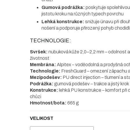
Gumová podrážka:
poskytuje spolehlivou 
jistotu kroku na různých typech povrchu
Lehká konstrukce:
snižuje únavu při dl
nošení a podporuje přirozený pohyb chodidl
TECHNOLOGIE:
Svršek:
nubuková kůže 2,0–2,2 mm – odolnost a
životnost
Membrána:
Alpitex – voděodolná a prodyšná oc
Technologie:
FreshGuard – omezení zápachu a 
Mezipodešev:
PU direct injection – tlumení a sta
Podrážka:
gumová podešev – trakce a jistý krok
Konstrukce:
lehká PU konstrukce – komfort při 
chůzi
Hmotnost/bota:
665 g
VELIKOST