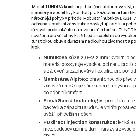
Model TUNDRA kombinuje tradiční outdoorový styl, 
materiály a spolehlivý komfort pro každodenní turistiku
náročnější pohyb v přírodě. Robustní nubuková kůže,
ochrana a stabilní konstrukce poskytují jistotu a pohod
různých podmínkách i na rozmanitém terénu. TUNDRA
navržena pro všechny, kteří hledají spolehlivou vysoko
turistickou obuv s důrazem na dlouhou životnost a p
krok.
Nubuková kůže 2,0–2,2 mm:
kvalitní a o
materiál poskytuje vysokou ochranu proti o
a zároveň si zachovává flexibilitu pro poho
Membrána Alpitex:
chrání chodidlo před v
zároveň umožňuje přirozenou prodyšnost p
celodenní komfort
FreshGuard technologie:
pomáhá omezo
bakterií a zápachu a udržuje vnitřní prostřed
svěží i při delším nošení
PU direct injection konstrukce:
lehká a 
mezipodešev účinně tlumí nárazy a zvyšuje 
chůzi