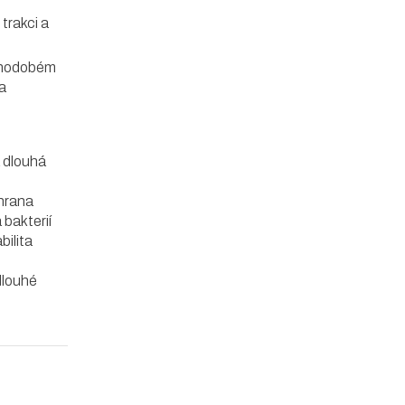
trakci a
ouhodobém
a
 dlouhá
hrana
bakterií
bilita
dlouhé