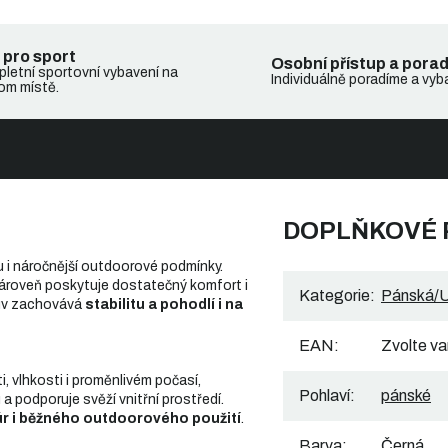
 pro sport
Osobní přístup a pora
letní sportovní vybavení na
Individuálně poradíme a vyb
om místě.
DOPLŇKOVÉ
u i náročnější outdoorové podmínky.
ároveň poskytuje dostatečný komfort i
Kategorie
:
Pánská/U
obuv zachovává
stabilitu a pohodlí i na
EAN
:
Zvolte va
 vlhkosti i proměnlivém počasí,
Pohlaví
:
pánské
podporuje svěží vnitřní prostředí.
r i běžného outdoorového použití
.
Barva
:
Černá