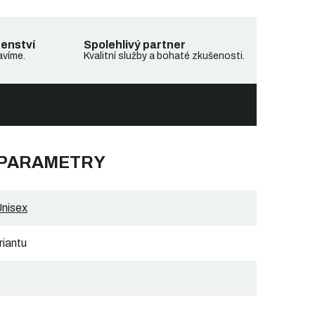
denství
Spolehlivý partner
avíme.
Kvalitní služby a bohaté zkušenosti.
 PARAMETRY
nisex
riantu