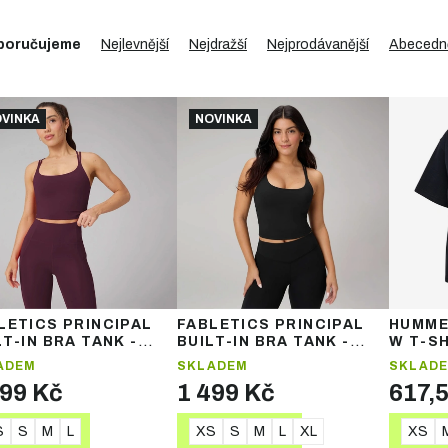
poručujeme
Nejlevnější
Nejdražší
Nejprodávanější
Abecedn
VINKA
NOVINKA
LETICS PRINCIPAL
FABLETICS PRINCIPAL
HUMME
LT-IN BRA TANK -
BUILT-IN BRA TANK -
W T-SH
ské sportovní tílko
dámské sportovní tílko
tričko
ADEM
SKLADEM
SKLAD
499 Kč
1 499 Kč
617,
S
S
M
L
XS
S
M
L
XL
XS
DETAIL
DETAIL
DE