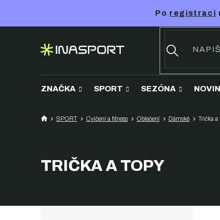
Přejít
Po
registraci
na
obsah
ZNAČKA
SPORT
SEZÓNA
NOVI
SPORT
Cvičení a fitness
Oblečení
Dámské
Trička a
TRIČKA A TOPY
P