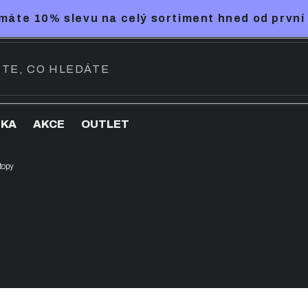
máte 10% slevu na celý sortiment hned od první
NKA
AKCE
OUTLET
 topy