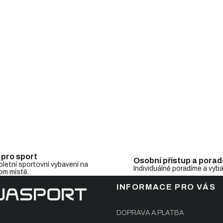
i
s
u
 pro sport
Osobní přístup a porad
letní sportovní vybavení na
Individuálně poradíme a vyb
om místě.
INFORMACE PRO VÁS
DOPRAVA A PLATBA