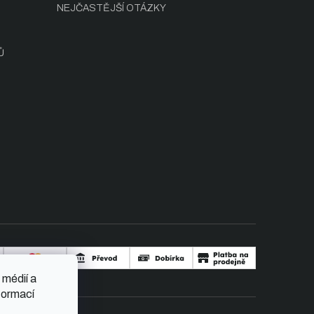
NEJČASTĚJŠÍ OTÁZKY
Ů
 médií a
formací