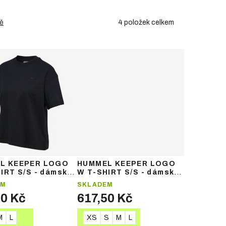
4
položek celkem
ě
L KEEPER LOGO
HUMMEL KEEPER LOGO
IRT S/S - dámské
W T-SHIRT S/S - dámské
 s krátkým rukávem
tričko s krátkým rukávem
EM
SKLADEM
50 Kč
617,50 Kč
M
L
XS
S
M
L
TAIL
DETAIL