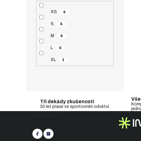
XS
4
S
4
M
4
L
4
XL
1
Vše
Tři dekády zkušeností
Komp
30 let praxe ve sportovním odvětví.
jedn
Z
Sledujte nás
á
p
a