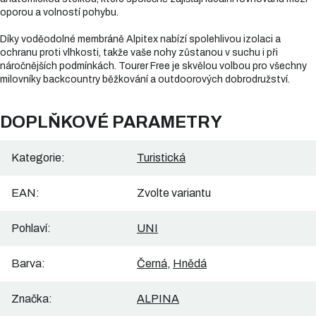
oporou a volností pohybu.
Díky voděodolné membráně Alpitex nabízí spolehlivou izolaci a
ochranu proti vlhkosti, takže vaše nohy zůstanou v suchu i při
náročnějších podmínkách. Tourer Free je skvělou volbou pro všechny
milovníky backcountry běžkování a outdoorových dobrodružství.
DOPLŇKOVÉ PARAMETRY
Kategorie
:
Turistická
EAN
:
Zvolte variantu
Pohlaví
:
UNI
Barva
:
Černá
,
Hnědá
Značka
:
ALPINA