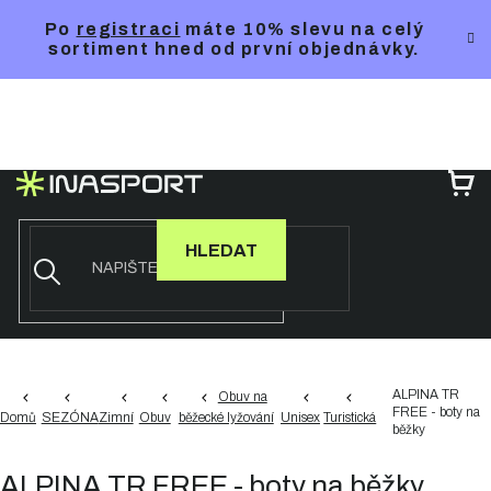
Přejít
Po
registraci
máte 10% slevu na celý
na
sortiment hned od první objednávky.
obsah
NÁ
KO
HLEDAT
ALPINA TR
Obuv na
FREE - boty na
Domů
SEZÓNA
Zimní
Obuv
běžecké lyžování
Unisex
Turistická
běžky
ALPINA TR FREE - boty na běžky