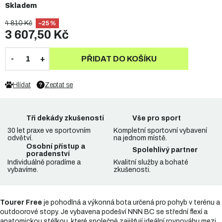
Skladem
4 810 Kč
–25 %
3 607,50 Kč
PŘIDAT DO KOŠÍKU
Hlídat
Zeptat se
Tři dekády zkušeností
Vše pro sport
30 let praxe ve sportovním
Kompletní sportovní vybavení
odvětví.
na jednom místě.
Osobní přístup a
Spolehlivý partner
poradenství
Individuálně poradíme a
Kvalitní služby a bohaté
vybavíme.
zkušenosti.
Tourer Free
je pohodlná a výkonná bota určená pro pohyb v terénu a
outdoorové stopy. Je vybavena podešví NNN BC se střední flexí a
anatomickou stélkou, které společně zajišťují ideální rovnováhu mezi