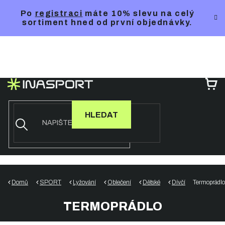
Přejít
Po
registraci
máte 10% slevu na celý
na
sortiment hned od první objednávky.
obsah
NÁ
KO
HLEDAT
Domů
SPORT
Lyžování
Oblečení
Dětské
Dívčí
Termoprádlo
TERMOPRÁDLO