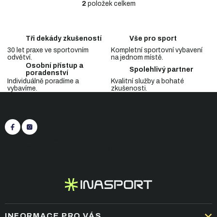
2
položek celkem
O
v
l
á
Tři dekády zkušeností
Vše pro sport
d
30 let praxe ve sportovním
Kompletní sportovní vybavení
a
odvětví.
na jednom místě.
c
Osobní přístup a
Spolehlivý partner
í
poradenství
p
Individuálně poradíme a
Kvalitní služby a bohaté
vybavíme.
zkušenosti.
r
Z
v
Sledujte nás
á
k
p
y
v
a
ý
t
+420 545 422 430
(Po-Pá: 9:00 - 15:30)
p
í
eshop@inasport.cz
Odpovíme do 24 h
i
s
u
INFORMACE PRO VÁS